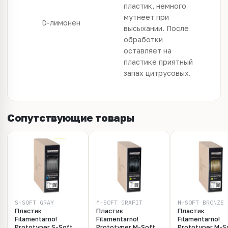
пластик, немного
мутнеет при
D-лимонен
высыхании. После
обработки
оставляет на
пластике приятный
запах цитрусовых.
Сопутствующие товары
S-SOFT_GRAY
M-SOFT_GRAFIT
M-SOFT_BRONZE
Пластик
Пластик
Пластик
Filamentarno!
Filamentarno!
Filamentarno!
Prototyper S-Soft
Prototyper M-Soft,
Prototyper M-S