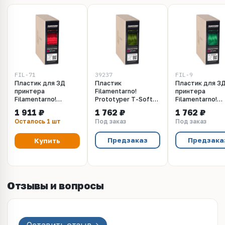
FIL-71
39237
FIL-9
Пластик для 3Д
Пластик
Пластик для 3
принтера
Filamentarno!
принтера
Filamentarno!
Prototyper T-Soft
Filamentarno!
Prototyper T-Soft
прозрачный. Цвет
Prototyper T-S
1 911 ₽
1 762 ₽
1 762 ₽
прозрачный
бутылочно-
прозрачный. Ц
Осталось 1 шт
Под заказ
Под заказ
рубиновый, 1.75 мм
оливковый, 1.75 мм,
изумрудный, 1.
750 грамм
мм, 750 грамм
Предзаказ
Предзака
Купить
Отзывы и вопросы