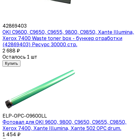
42869403
OKI C9600, C9650, C9655, 9800, C9850, Xante Illumina,
Xerox 7400 Waste toner box - бункер отработки
(42869403) Ресурс 30000 стр.
2 688 ₽
Осталось 1 шт
Купить
ELP-OPC-O9600LL
Фотовал для OKI 9600, 9800, C9650, C9655, C9850,
Xerox 7400, Xante Illumina, Xante 502 OPC drum.
1 454 ₽