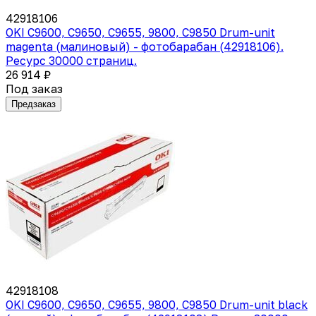
42918106
OKI C9600, C9650, C9655, 9800, C9850 Drum-unit
magenta (малиновый) - фотобарабан (42918106).
Ресурс 30000 страниц.
26 914 ₽
Под заказ
Предзаказ
42918108
OKI C9600, C9650, C9655, 9800, C9850 Drum-unit black