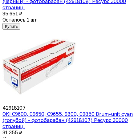
(черный) - фотобарабан (42918108) Ресурс 30000
страниц.
35 651 ₽
Осталось 1 шт
Купить
42918107
OKI C9600, C9650, C9655, 9800, C9850 Drum-unit cyan
(голубой) - фотобарабан (42918107) Ресурс 30000
страниц.
31 355 ₽