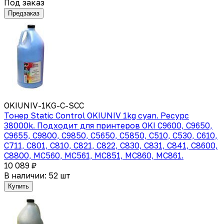
Под заказ
Предзаказ
OKIUNIV-1KG-C-SCC
Тонер Static Control OKIUNIV 1kg cyan. Ресурс
38000k. Подходит для принтеров OKI C9600, C9650,
C9655, C9800, C9850, C5650, C5850, C510, C530, C610,
C711, C801, C810, C821, C822, C830, C831, C841, C8600,
C8800, MC560, MC561, MC851, MC860, MC861.
10 089 ₽
В наличии: 52 шт
Купить