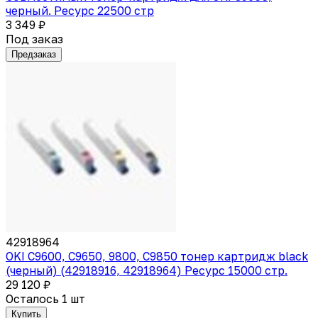
черный. Ресурс 22500 стр
3 349 ₽
Под заказ
Предзаказ
42918964
OKI C9600, C9650, 9800, C9850 тонер картридж black
(черный) (42918916, 42918964) Ресурс 15000 стр.
29 120 ₽
Осталось 1 шт
Купить