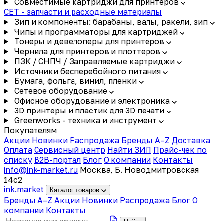
Совместимые картриджи для принтеров
CET - запчасти и расходные материалы
Зип и компоненты: барабаны, валы, ракели, зип
Чипы и программаторы для картриджей
Тонеры и девелоперы для принтеров
Чернила для принтеров и плоттеров
ПЗК / СНПЧ / Заправляемые картриджи
Источники бесперебойного питания
Бумага, фольга, винил, пленки
Сетевое оборудование
Офисное оборудование и электроника
3D принтеры и пластик для 3D печати
Greenworks - техника и инструмент
Покупателям
Акции
Новинки
Распродажа
Бренды A–Z
Доставка
Оплата
Сервисный центр
Найти ЗИП
Прайс-чек по
списку
B2B-портал
Блог
О компании
Контакты
info@ink-market.ru
Москва, Б. Новодмитровская
14с2
ink
.
market
Каталог товаров
Бренды A–Z
Акции
Новинки
Распродажа
Блог
О
компании
Контакты