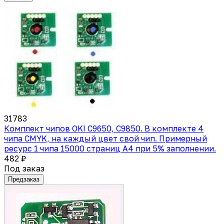
31783
Комплект чипов OKI C9650, C9850. В комплекте 4
чипа CMYK, на каждый цвет свой чип. Примерный
ресурс 1 чипа 15000 страниц А4 при 5% заполнении.
482 ₽
Под заказ
Предзаказ