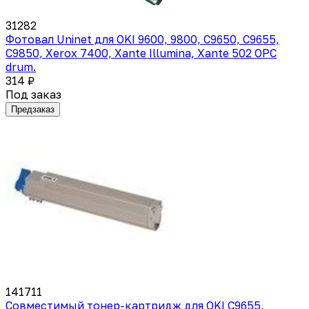
31282
Фотовал Uninet для OKI 9600, 9800, C9650, C9655,
C9850, Xerox 7400, Xante Illumina, Xante 502 OPC
drum.
314 ₽
Под заказ
Предзаказ
141711
Совместимый тонер-картридж для OKI C9655,