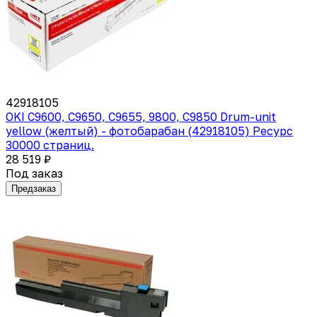
42918105
OKI C9600, C9650, C9655, 9800, C9850 Drum-unit
yellow (желтый) - фотобарабан (42918105) Ресурс
30000 страниц.
28 519 ₽
Под заказ
Предзаказ