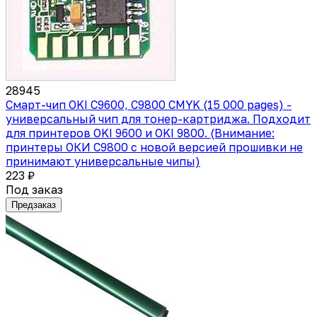
28945
Смарт-чип OKI C9600, C9800 CMYK (15 000 pages) -
универсальный чип для тонер-картриджа. Подходит
для принтеров OKI 9600 и OKI 9800. (Внимание:
принтеры ОКИ С9800 с новой версией прошивки не
принимают универсальные чипы)
223 ₽
Под заказ
Предзаказ