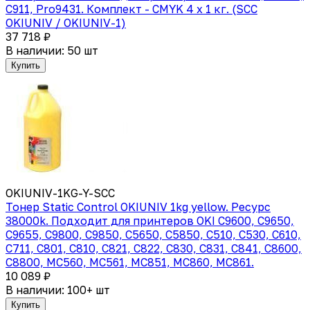
C911, Pro9431. Комплект - CMYK 4 x 1 кг. (SCC
OKIUNIV / OKIUNIV-1)
37 718 ₽
В наличии: 50 шт
Купить
OKIUNIV-1KG-Y-SCC
Тонер Static Control OKIUNIV 1kg yellow. Ресурс
38000k. Подходит для принтеров OKI C9600, C9650,
C9655, C9800, C9850, C5650, C5850, C510, C530, C610,
C711, C801, C810, C821, C822, C830, C831, C841, C8600,
C8800, MC560, MC561, MC851, MC860, MC861.
10 089 ₽
В наличии: 100+ шт
Купить