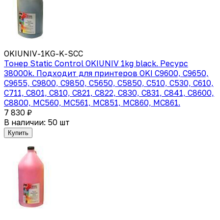
OKIUNIV-1KG-K-SCC
Тонер Static Control OKIUNIV 1kg black. Ресурс
38000k. Подходит для принтеров OKI C9600, C9650,
C9655, C9800, C9850, C5650, C5850, C510, C530, C610,
C711, C801, C810, C821, C822, C830, C831, C841, C8600,
C8800, MC560, MC561, MC851, MC860, MC861.
7 830 ₽
В наличии: 50 шт
Купить