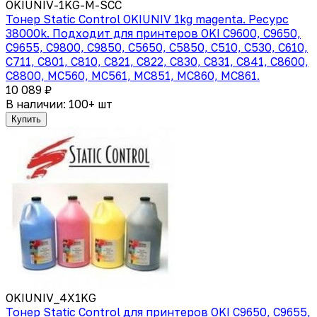
OKIUNIV-1KG-M-SCC
Тонер Static Control OKIUNIV 1kg magenta. Ресурс
38000k. Подходит для принтеров OKI C9600, C9650,
C9655, C9800, C9850, C5650, C5850, C510, C530, C610,
C711, C801, C810, C821, C822, C830, C831, C841, C8600,
C8800, MC560, MC561, MC851, MC860, MC861.
10 089 ₽
В наличии: 100+ шт
Купить
OKIUNIV_4X1KG
Тонер Static Control для принтеров OKI C9650, C9655,