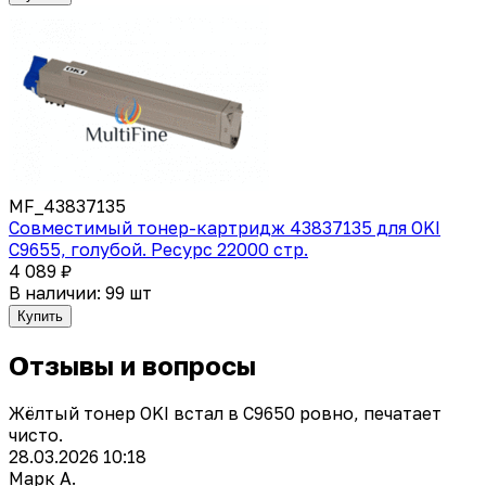
MF_43837135
Совместимый тонер-картридж 43837135 для OKI
C9655, голубой. Ресурс 22000 стр.
4 089 ₽
В наличии: 99 шт
Купить
Отзывы и вопросы
Жёлтый тонер OKI встал в C9650 ровно, печатает
чисто.
28.03.2026 10:18
Марк А.