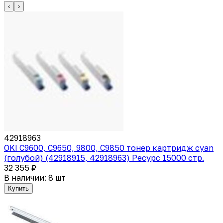
‹
›
42918963
OKI C9600, C9650, 9800, C9850 тонер картридж cyan
(голубой) (42918915, 42918963) Ресурс 15000 стр.
32 355 ₽
В наличии: 8 шт
Купить