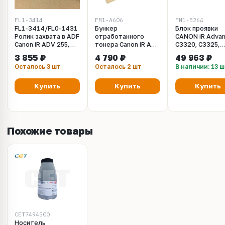
FL1-3414
FM1-A606
FM1-B264
FL1-3414/FL0-1431
Бункер
Блок проявки
Ролик захвата в ADF
отработанного
CANON iR Adva
Canon iR ADV 255,
тонера Canon iR Adv
C3320, C3325,
256, 355, 356, 3325,
C3325, C3330,
C3330, C3520,
3 855 ₽
4 790 ₽
49 963 ₽
3330
C5535, C5540, C5550,
C3525, C3530
Осталось 3 шт
Осталось 2 шт
В наличии: 13 
C5560 (FM1-
желтый (FM1-B
A606/WT-202)
Ресурс: 100 000
Купить
Купить
Купить
страниц
Похожие товары
CET7494500
Носитель