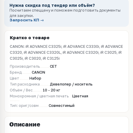
Нужна скидка под тендер или объём?
Посчитаем спеццену и поможем подготовить документы
для закупки.
Запросить КП →
Кратко о товаре
CANON: iR ADVANCE C3325i, iR ADVANCE C3330i, iR ADVANCE
C3320, iR ADVANCE C3320L, iR ADVANCE C3320i, iR C3025, iR
C3025i, iR C3020, iR C3125i
Производитель
CET
Бренд
CANON
Цвет
Набор
Тип расходника
Девелопер / носитель
Объём / Вес
10 - 20 кг
Монохромная / цветная печать
Цветная
Тип: ориг/совм
Совместимый
Описание