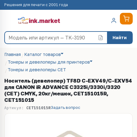
Решения для печати с 2001 года
ink
.
market
Найти
Главная
Каталог товаров
Тонеры и девелоперы для принтеров
Тонеры и девелоперы CET
Носитель (девелопер) TF8D C-EXV49/C-EXV54
для CANON iR ADVANCE C3325i/3330i/3320
(CET) CMYK, 20кг/мешок, CET151015R,
CET151015
Задать вопрос
Артикул:
CET151015R