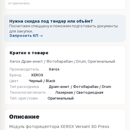
от оригинала.
Нужна скидка под тендер или объём?
Посчитаем спеццену и поможем подготовить документы
для закупки.
Запросить КП →
Кратко о товаре
Xerox Драм-юнит / Фотобарабан / Drum, Оригинальный
Производитель
Xerox
Бренд
XEROX
Цвет
Черный / Black
Тип расходника
Драм-юнит / Фотобарабан / Drum
Технология печати
Лазерная / Светодиодная
Тип: ориг/совм
Оригинальный
Описание
Модуль фоторецептора XEROX Versant 80 Press