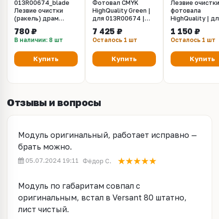
013R00674_blade
Фотовал CMYK
Лезвие очистк
Лезвие очистки
HighQuality Green |
фотовала
(ракель) драм
для 013R00674 |
HighQuality | д
юнита для Xerox
для Xerox Versant
013R00674 | д
780 ₽
7 425 ₽
1 150 ₽
Versant 80, 180, 280,
V80, V180, V280,
Xerox Versant 
В наличии: 8 шт
Осталось 1 шт
Осталось 1 шт
2100, 3100 совм.
V2100, V3100,
V180, V280, V2
V4100
V3100, V4100
Купить
Купить
Купить
Отзывы и вопросы
Модуль оригинальный, работает исправно —
брать можно.
05.07.2024 19:11
Фёдор С.
Модуль по габаритам совпал с
оригинальным, встал в Versant 80 штатно,
лист чистый.