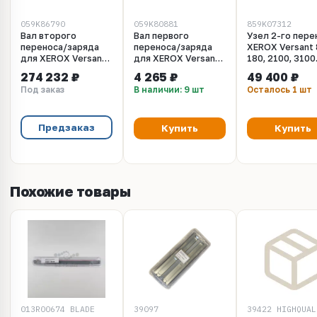
059K86790
059K80881
859K07312
Вал второго
Вал первого
Узел 2-го пере
переноса/заряда
переноса/заряда
XEROX Versant 
для XEROX Versant
для XEROX Versant
180, 2100, 3100
80 / 2100
80 / 2100
(859K07312 /
274 232 ₽
4 265 ₽
49 400 ₽
(059K86790)
(059k80881)
859K07313 /
Под заказ
В наличии: 9 шт
Осталось 1 шт
859K07314 /
859K07315 /
859K07316 /
859K07317)
Предзаказ
Купить
Купить
Похожие товары
013R00674_BLADE
39097
39422_HIGHQUAL