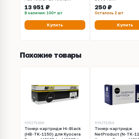
P2235dn, P2235dw,
M2030DN/2035DN/25
13 951 ₽
250 ₽
M2040dn, M2540dn,
(CET), CET361002
В наличии: 100+ шт
Осталось 2 шт
M2540dw, M2135dn,
M2635dn, M2635dw,
Купить
Купить
M2640idw, M2735dw
(Ресурс 100 000)
Похожие товары
939271000
939271050
Тонер-картридж Hi-Black
Тонер-картридж
(HB-TK-1150) для Kyocera
NetProduct (N-TK-1