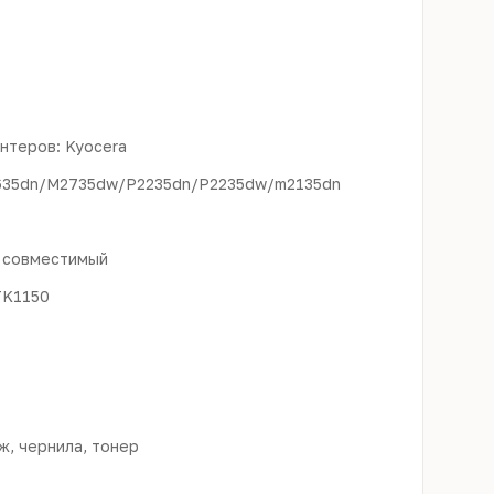
теров: Kyocera
635dn/M2735dw/P2235dn/P2235dw/m2135dn
: совместимый
TK1150
, чернила, тонер