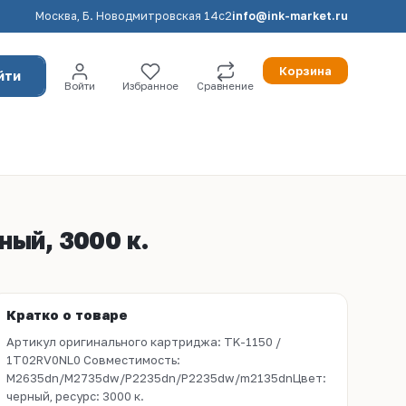
Москва, Б. Новодмитровская 14с2
info@ink-market.ru
Корзина
йти
Войти
Избранное
Сравнение
ный, 3000 к.
Кратко о товаре
Артикул оригинального картриджа: TK-1150 /
1T02RV0NL0 Совместимость:
M2635dn/M2735dw/P2235dn/P2235dw/m2135dnЦвет:
черный, ресурс: 3000 к.