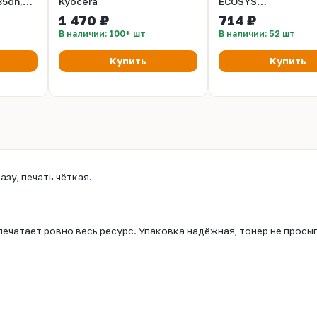
35dn,
Kyocera
ECOSYS
K, с/
M2135dn/M2635dn/
1 470 ₽
714 ₽
(CET), 140г, 3000 ст
В наличии: 100+ шт
В наличии: 52 шт
CET6685
Купить
Купить
азу, печать чёткая.
ечатает ровно весь ресурс. Упаковка надёжная, тонер не просы