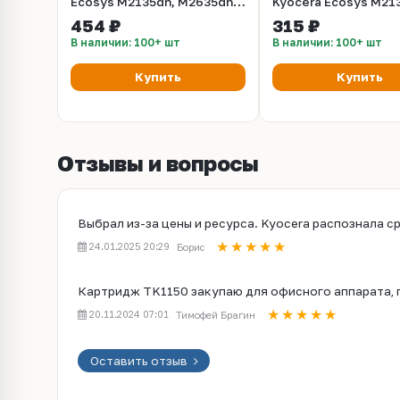
Ecosys M2135dn, M2635dn,
Kyocera Ecosys M21
M2735dw, 3K, с чипом
M2635dn, M2735dw, 3
454 ₽
315 ₽
чип
В наличии: 100+ шт
В наличии: 100+ шт
Купить
Купить
Отзывы и вопросы
Выбрал из-за цены и ресурса. Kyocera распознала ср
24.01.2025 20:29
Борис
Картридж TK1150 закупаю для офисного аппарата, п
20.11.2024 07:01
Тимофей Брагин
Оставить отзыв