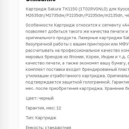
Картридж Sakura TK1150 (1T02RV0NL0) для Kyoce
M2635dn/M2735dw/P2235dn/P2235dw/m2135dn, чер
Особенности Картридж относится к сегменту «А»
позволяет добиться такого же качества печати и 
оригинального продукта. Лазерные картриджи Sak
безупречной работы с вашим принтером или МФУ 
рассчитывать на профессиональное качество ко
мировых брендов из Японии, Кореи, Индии и т.д.
качество печати, а также экономят вашу бумагу, 
комплект поставки входит брендированный плас
утилизации отработанного картриджа. Оригиналь
подтверждается защитной голограммой. Гарантия
мес. после приобретения картриджа. Хранение б
Цвет: черный
Гарантия, мес: 12
Тип: Картридж
Емкость: стандартная