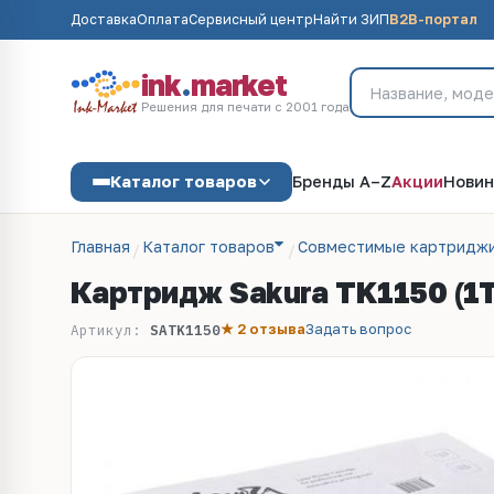
Доставка
Оплата
Сервисный центр
Найти ЗИП
B2B-портал
ink
.
market
Решения для печати с 2001 года
Каталог товаров
Бренды A–Z
Акции
Новин
Главная
Каталог товаров
Совместимые картриджи
Картридж Sakura TK1150 (1T
★ 2 отзыва
Задать вопрос
Артикул:
SATK1150