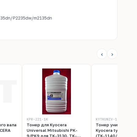
35dn/P2235dw/m2135dn
‹
›
KPR-221-1K
KYTKUNIV-1KG
го вала
Тонер для Kyocera
Тонер универсаль
OCERA
Universal Mitsubishi PK-
Kyocera type FS-1
9/PK9 для TK-3130, TK-
(TK-1140/TK-3130) 