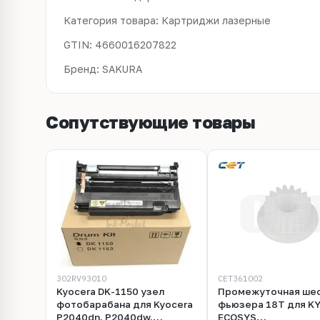
Категория товара: Картриджи лазерные
GTIN: 4660016207822
Бренд: SAKURA
Сопутствующие товары
302RV93010
CET361002
Kyocera DK-1150 узел
Промежуточная ше
фотобарабана для Kyocera
фьюзера 18T для K
P2040dn, P2040dw,
ECOSYS