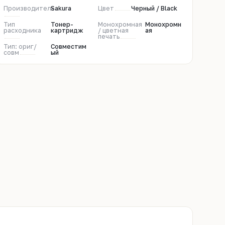
Производитель
Sakura
Цвет
Черный / Black
Тип
Тонер-
Монохромная
Монохромн
расходника
картридж
/ цветная
ая
печать
Тип: ориг/
Совместим
совм
ый