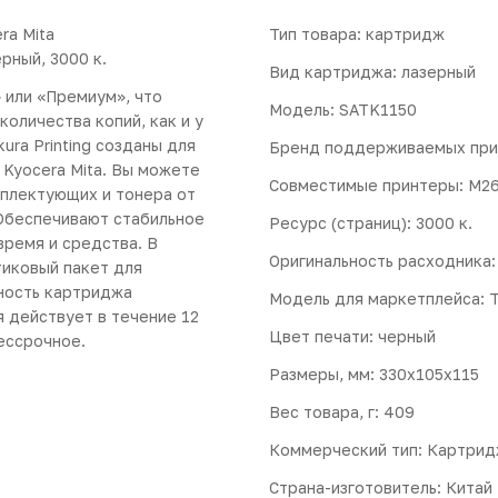
ra Mita
Тип товара: картридж
ный, 3000 к.
Вид картриджа: лазерный
 или «Премиум», что
Модель: SATK1150
количества копий, как и у
ura Printing созданы для
Бренд поддерживаемых прин
Kyocera Mita. Вы можете
Совместимые принтеры: M2
мплектующих и тонера от
 Обеспечивают стабильное
Ресурс (страниц): 3000 к.
время и средства. В
Оригинальность расходника
тиковый пакет для
ность картриджа
Модель для маркетплейса: 
 действует в течение 12
Цвет печати: черный
ессрочное.
Размеры, мм: 330x105x115
Вес товара, г: 409
Коммерческий тип: Картридж
Страна-изготовитель: Китай