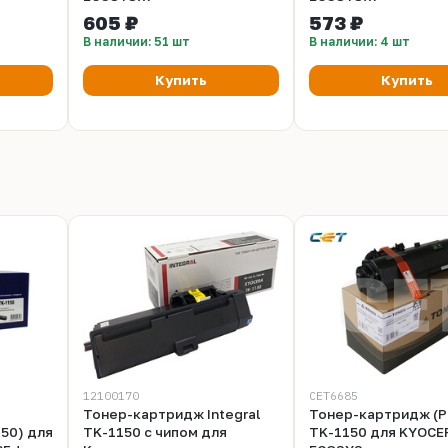
30DN/2535DN/P2035d/2135d/P2135dn
M2040dn/2135dn/2635dn/P2235dn/2040dn
M2040dn/2135dn/2
605 ₽
573 ₽
(CET), CET361009
(CET), CET361010
В наличии: 51 шт
В наличии: 4 шт
Купить
Купить
12100170
CET6685
Тонер-картридж Integral
Тонер-картридж (P
150) для
TK-1150 с чипом для
TK-1150 для KYOCE