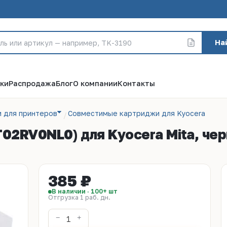
На
ки
Распродажа
Блог
О компании
Контакты
 для принтеров
Совместимые картриджи для Kyocera
02RV0NL0) для Kyocera Mita, чер
385 ₽
В наличии · 100+ шт
Отгрузка 1 раб. дн.