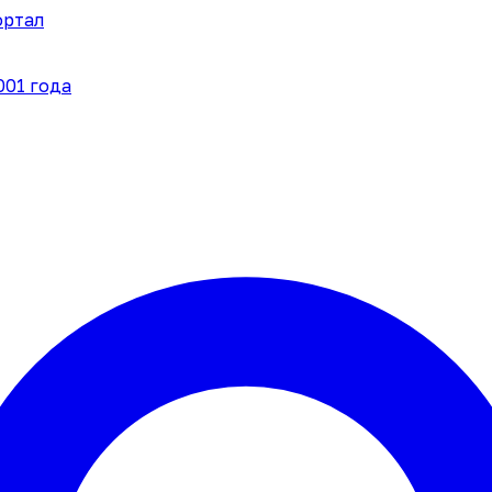
ортал
001 года