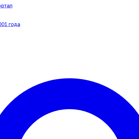
ортал
001 года