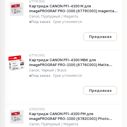
6779C001
Картридж CANON PFI-4100 M для
imagePROGRAF PRO-1100 (6779C001) magenta
80мл
Canon, Пурпурный / Magenta
Под заказ
Срок уточняется
Предзаказ
6776C001
Картридж CANON PFI-4100 MBK для
imagePROGRAF PRO-1100 (6776C001) Matte
Black 80мл
Canon, Черный / Black
Под заказ
Срок уточняется
Предзаказ
6782C001
Картридж CANON PFI-4100 PM для
imagePROGRAF PRO-1100 (6782C001) Photo
magenta 80мл
Canon, Пурпурный / Magenta