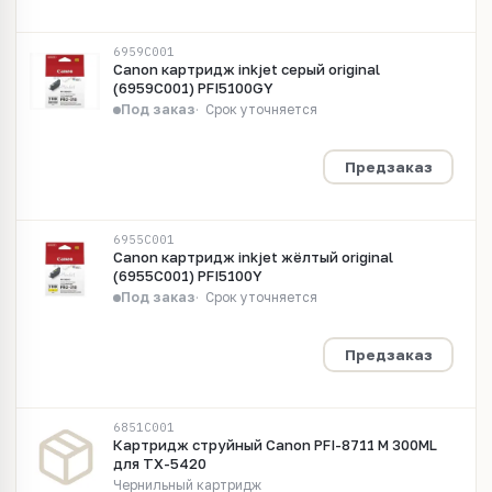
6959C001
Canon картридж inkjet серый original
(6959C001) PFI5100GY
Под заказ
Срок уточняется
Предзаказ
6955C001
Canon картридж inkjet жёлтый original
(6955C001) PFI5100Y
Под заказ
Срок уточняется
Предзаказ
6851C001
Картридж струйный Canon PFI-8711 M 300ML
для TX-5420
Чернильный картридж