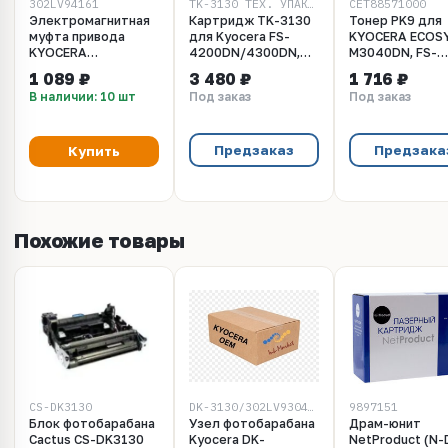
302LV94161
TK-3130 ТЕХ. УПАКОВКА
CET88571000
Электромагнитная
Картридж TK-3130
Тонер PK9 для
муфта привода
для Kyocera FS-
KYOCERA ECOS
KYOCERA
4200DN/4300DN,
M3040DN, FS-
302LV94161/302LV94160
M3550idn/M3560idn.
4100DN/4200D
1 089 ₽
3 480 ₽
1 716 ₽
10 000 страниц,
(Japan), 1кг/бут
В наличии: 10 шт
Под заказ
Под заказ
технологическая
(унив.),
упаковка
CET88571000
Предзаказ
Предзака
Купить
Похожие товары
CS-DK3130
DK-3130/302LV93045 ТЕХ.УП (STD)
9897151
Блок фотобарабана
Узел фотобарабана
Драм-юнит
Cactus CS-DK3130
Kyocera DK-
NetProduct (N-