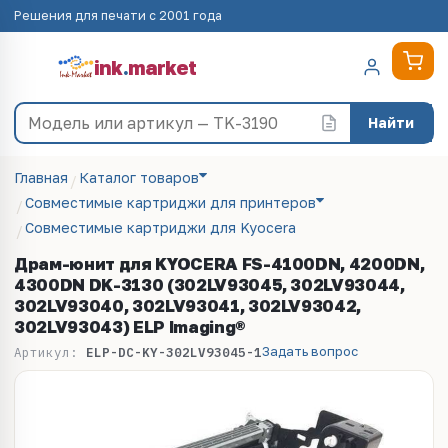
Решения для печати с 2001 года
ink
.
market
Найти
Главная
Каталог товаров
Совместимые картриджи для принтеров
Совместимые картриджи для Kyocera
Драм-юнит для KYOCERA FS-4100DN, 4200DN,
4300DN DK-3130 (302LV93045, 302LV93044,
302LV93040, 302LV93041, 302LV93042,
302LV93043) ELP Imaging®
Задать вопрос
Артикул:
ELP-DC-KY-302LV93045-1