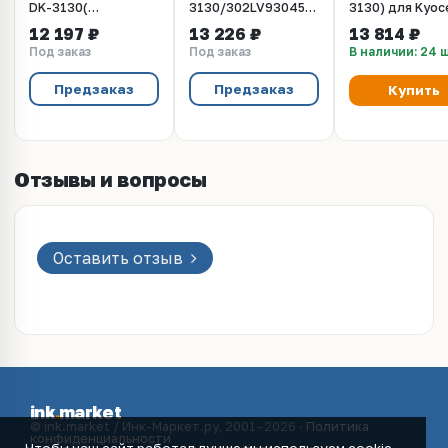
DK-3130(
3130/302LV93045
3130) для Kyoc
302LV93045) для FS
технологическая
FS-
12 197 ₽
13 226 ₽
13 814 ₽
4100, 4200, 4300
упаковка (standart)
4100DN/4200D
Под заказ
Под заказ
В наличии: 24 
Kyocera
Восстановленн
500К
Предзаказ
Предзаказ
Купить
Отзывы и вопросы
Оставить отзыв
ink
.
market
© ink.market / Инк-Маркет.ру, 2001–2026 ·
Политика
конфиденциальности