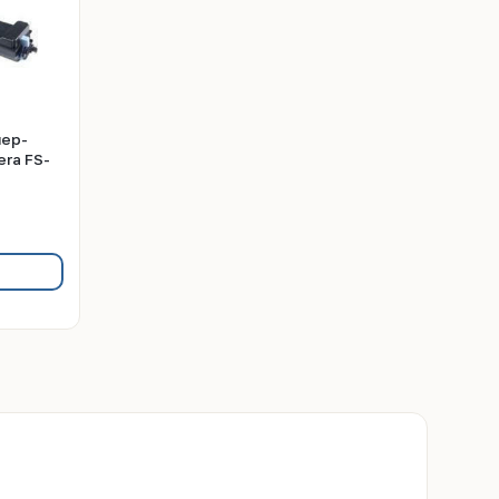
нер-
ra FS-