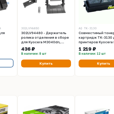
А
302LV94480
AQ TK-3130
для
302LV94480 - Держатель
Совместимый тоне
ролика отделения в сборе
картридж TK-3130 
для Kyocera M3040dn,
принтеров Kyocera FS
 10 000
M3040idn, M3540idn,
4200DN, 4300DN.
436 ₽
1 219 ₽
ческая
M3550idn, FS-2100DN, FS-
В наличии: 8 шт
В наличии: 12 шт
4100DN, FS-4200DN, FS-
4300DN
Купить
Купить