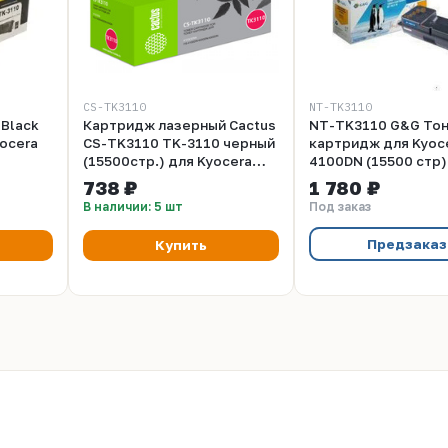
CS-TK3110
NT-TK3110
Black
Картридж лазерный Cactus
NT-TK3110 G&G То
yocera
CS-TK3110 TK-3110 черный
картридж для Kyoce
(15500стр.) для Kyocera
4100DN (15500 стр)
Ecosys FS-4100DN, 4200DN,
738 ₽
1 780 ₽
4300DN
В наличии: 5 шт
Под заказ
Предзаказ
Купить