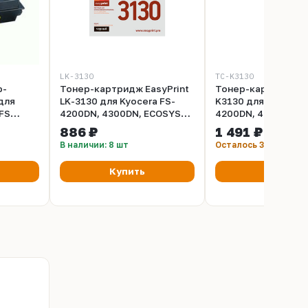
LK-3130
TC-K3130
р-
Тонер-картридж EasyPrint
Тонер-картридж T
для
LK-3130 для Kyocera FS-
K3130 для Kyocera 
4200DN, 4300DN, ECOSYS
4200DN, 4300DN, 
M3550idn, M3560idn (25000
M3550idn (25000 ст
886 ₽
1 491 ₽
стр.)
чипом
В наличии: 8 шт
Осталось 3 шт
Купить
Купить