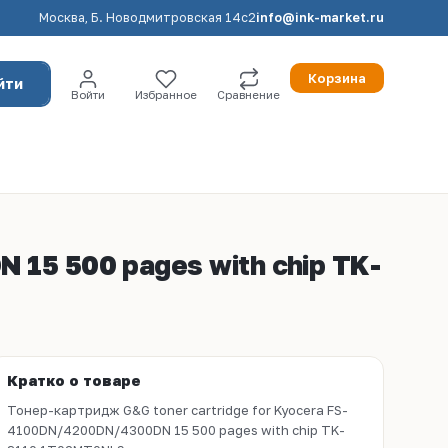
Москва, Б. Новодмитровская 14с2
info@ink-market.ru
Корзина
йти
Войти
Избранное
Сравнение
 15 500 pages with chip TK-
Кратко о товаре
Тонер-картридж G&G toner cartridge for Kyocera FS-
4100DN/4200DN/4300DN 15 500 pages with chip TK-