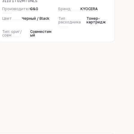
3110 1T02MT0NLS
Производитель
G&G
Бренд
KYOCERA
Цвет
Черный / Black
Тип
Тонер-
расходника
картридж
Тип: ориг/
Совместим
совм
ый