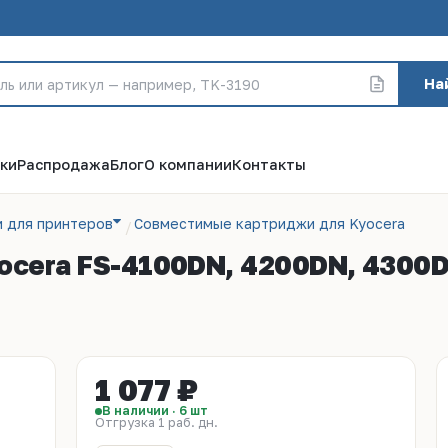
На
ки
Распродажа
Блог
О компании
Контакты
 для принтеров
Совместимые картриджи для Kyocera
cera FS-4100DN, 4200DN, 4300DN
1 077 ₽
В наличии · 6 шт
Отгрузка 1 раб. дн.