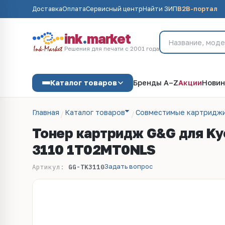
Доставка
Оплата
Сервисный центр
Найти ЗИП
B2B-портал
ink
.
market
Решения для печати с 2001 года
Каталог товаров
Бренды A–Z
Акции
Новин
Главная
Каталог товаров
Совместимые картриджи
Тонер картридж G&G для Kyo
3110 1T02MT0NLS
Задать вопрос
Артикул:
GG-TK3110