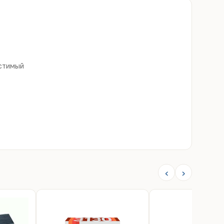
стимый
‹
›