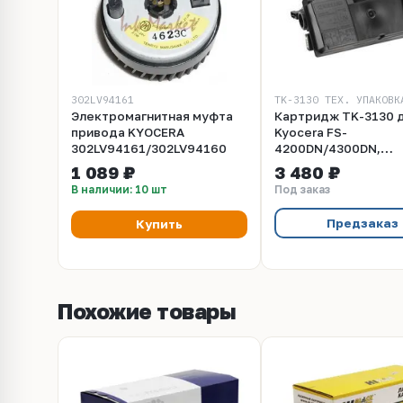
302LV94161
TK-3130 ТЕХ. УПАКОВК
Электромагнитная муфта
Картридж TK-3130 
привода KYOCERA
Kyocera FS-
302LV94161/302LV94160
4200DN/4300DN,
M3550idn/M3560idn.
1 089 ₽
3 480 ₽
страниц, технологи
В наличии: 10 шт
Под заказ
упаковка
Предзаказ
Купить
Похожие товары