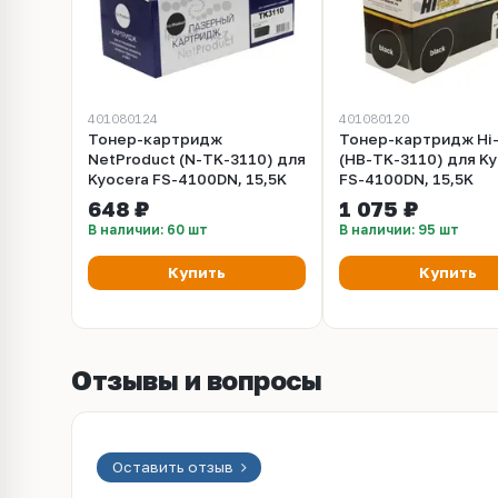
401080124
401080120
Тонер-картридж
Тонер-картридж Hi-
NetProduct (N-TK-3110) для
(HB-TK-3110) для K
Kyocera FS-4100DN, 15,5K
FS-4100DN, 15,5K
648 ₽
1 075 ₽
В наличии: 60 шт
В наличии: 95 шт
Купить
Купить
Отзывы и вопросы
Оставить отзыв