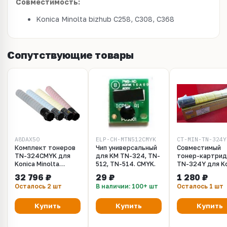
Совместимость:
Konica Minolta bizhub C258, C308, C368
Сопутствующие товары
A8DAX50
ELP-CH-MTN512CMYK
CT-MIN-TN-324Y
Комплект тонеров
Чип универсальный
Совместимый
TN-324CMYK для
для KM TN-324, TN-
тонер-картри
Konica Minolta
512, TN-514. CMYK.
TN-324Y для Ko
bizhub C258, C308,
Minolta bizhub 
32 796 ₽
29 ₽
1 280 ₽
C368
C308, C368
Осталось 2 шт
В наличии: 100+ шт
Осталось 1 шт
Купить
Купить
Купить