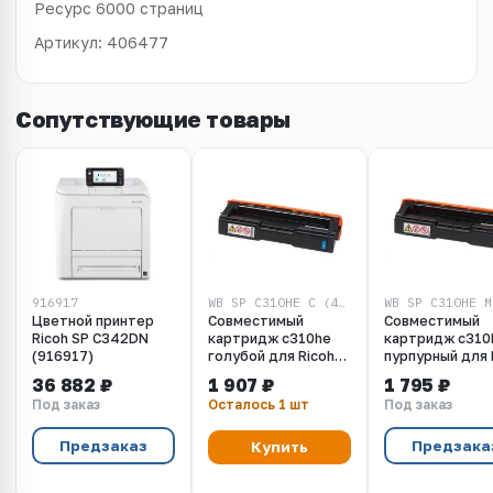
Ресурс 6000 страниц
Артикул: 406477
Сопутствующие товары
916917
WB SP C310HE C (406480)
Цветной принтер
Совместимый
Совместимый
Ricoh SP C342DN
картридж c310he
картридж c310
(916917)
голубой для Ricoh
пурпурный для 
SPC231, C232, C242,
SPC231, C232, 
36 882 ₽
1 907 ₽
1 795 ₽
C310, C311. 6K Black
C310, C311. 6K
Под заказ
Осталось 1 шт
Под заказ
Magenta
Предзаказ
Предзака
Купить