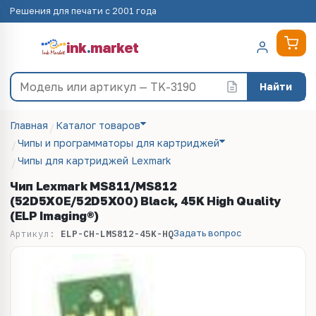
Решения для печати с 2001 года
ink
.
market
Найти
Главная
Каталог товаров
Чипы и программаторы для картриджей
Чипы для картриджей Lexmark
Чип Lexmark MS811/MS812
(52D5X0E/52D5X00) Black, 45K High Quality
(ELP Imaging®)
Задать вопрос
Артикул:
ELP-CH-LMS812-45K-HQ