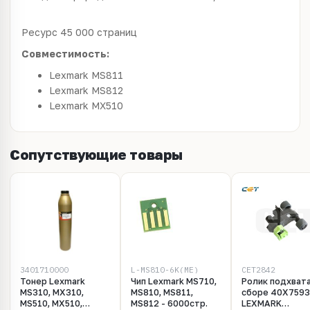
Ресурс 45 000 страниц
Совместимость:
Lexmark MS811
Lexmark MS812
Lexmark MX510
Сопутствующие товары
3401710000
L-MS810-6K(ME)
CET2842
Тонер Lexmark
Чип Lexmark MS710,
Ролик подхвата
MS310, MX310,
MS810, MS811,
сборе 40X7593
MS510, MX510,
MS812 - 6000стр.
LEXMARK