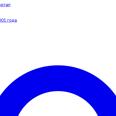
ортал
001 года