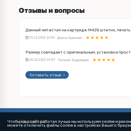
Отзывы и вопросы
Данный чип встал на картридж M428 штатно, печать
30.11.2023 12:40
Диана Крылова
Размер совпадает с оригинальным, установка прост
26.03.2023 20:57
Панкрат Кудрявцев
Оставить отзыв
ink
.
market
Чтобы наш сайт работал лучше мы используем cookie и реко
© ink.market / Ин
можете отключить файлы cookie в настройках Вашего браузе