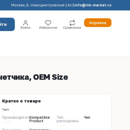
Москва, Б. Новодмитровская 14с2
info@ink-market.ru
Корзина
йти
Войти
Избранное
Сравнение
етчика, OEM Size
Кратко о товаре
Чип
Производитель
Compatible
Тип
Чип
Product
расходника