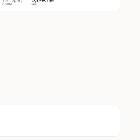
Тип: ориг/
Совместим
совм
ый