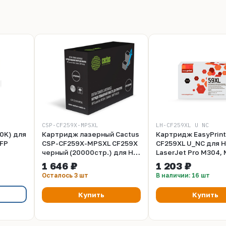
CSP-CF259X-MPSXL
LH-CF259XL U_NC
0K) для
Картридж лазерный Cactus
Картридж EasyPrint
MFP
CSP-CF259X-MPSXL CF259X
CF259XL U_NC для 
черный (20000стр.) для HP
LaserJet Pro M304,
ОВКА
LJ M304, M404, MFP M428
M406, M428, M430,
1 646 ₽
1 203 ₽
LBP223, 226, 228, M
Осталось 3 шт
В наличии: 16 шт
445, 446, 449 (1800
черный, БЕЗ ЧИПА
Купить
Купить