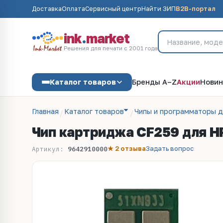
Доставка
Оплата
Сервисный центр
Найти ЗИП
B2B-портал
ink
.
market
Решения для печати с 2001 года
Каталог товаров
Бренды A–Z
Акции
Новин
Главная
Каталог товаров
Чипы и программаторы 
Чип картриджа CF259 для H
★ 2 отзыва
Задать вопрос
Артикул:
9642910000