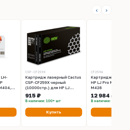
‹
›
CSP-CF259X
CF259A
 LH-
Картридж лазерный Cactus
Картридж HP CF25
HP
CSP-CF259X черный
HP LJ Pro M304, M4
 M404,
(10000стр.) для HP LJ
M428
 Canon
M304, M404, MFP M428
915 ₽
12 984 ₽
F443,
В наличии: 100+ шт
В наличии: 6 шт
0 стр.)
Купить
Купить