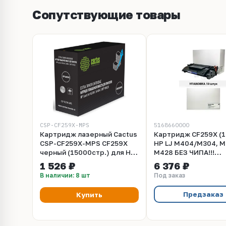
Сопутствующие товары
CSP-CF259X-MPS
5168660000
Картридж лазерный Cactus
Картридж CF259X (1
CSP-CF259X-MPS CF259X
HP LJ M404/M304, 
черный (15000стр.) для HP
M428 БЕЗ ЧИПА!!!
LJ M304, M404, MFP M428
(compatible) УПАК
1 526 ₽
6 376 ₽
10шт
В наличии: 8 шт
Под заказ
Предзаказ
Купить