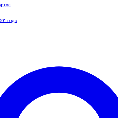
ортал
001 года