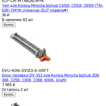
ELP-CH-MTN626CMYK
Чип для Konica Minolta bizhub C450i, C550i, C650i (TN-
626) CMYK Universal (ELP Imaging®)
36 ₽
В наличии: 62 шт
Купить
DVU-KON-DV313-K-GRFT
Блок проявки DV-313 для Konica Minolta bizhub 308,
368, C258, C308, C368, 600K, Grafit
7 965 ₽
Осталось 2 шт
Купить