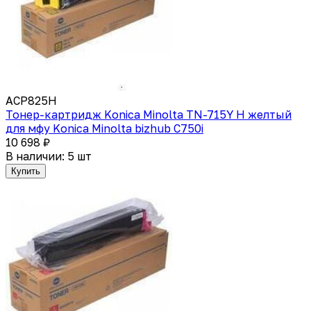
ACP825H
Тонер-картридж Konica Minolta TN-715Y H желтый
для мфу Konica Minolta bizhub C750i
10 698 ₽
В наличии: 5 шт
Купить