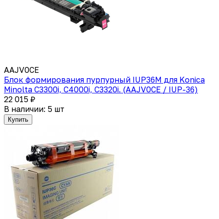
AAJV0CE
Блок формирования пурпурный IUP36M для Konica
Minolta C3300i, C4000i, C3320i. (AAJV0CE / IUP-36)
22 015 ₽
В наличии: 5 шт
Купить