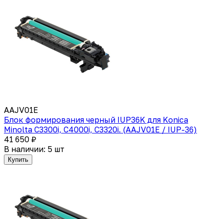
AAJV01E
Блок формирования черный IUP36K для Konica
Minolta C3300i, C4000i, C3320i. (AAJV01E / IUP-36)
41 650 ₽
В наличии: 5 шт
Купить