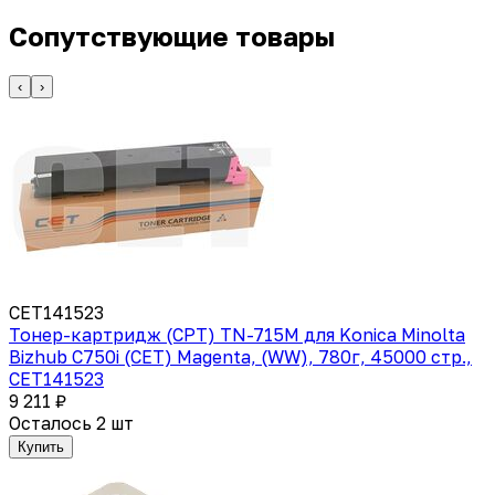
Сопутствующие товары
‹
›
CET141523
Тонер-картридж (CPT) TN-715M для Konica Minolta
Bizhub C750i (CET) Magenta, (WW), 780г, 45000 стр.,
CET141523
9 211 ₽
Осталось 2 шт
Купить