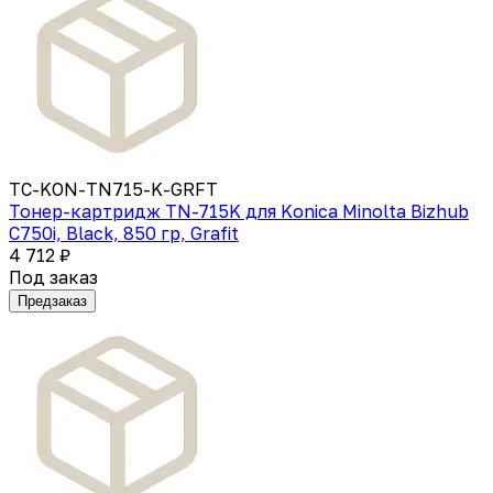
TC-KON-TN715-K-GRFT
Тонер-картридж TN-715K для Konica Minolta Bizhub
C750i, Black, 850 гр, Grafit
4 712 ₽
Под заказ
Предзаказ