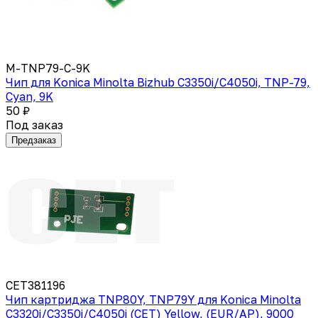
M-TNP79-C-9K
Чип для Konica Minolta Bizhub C3350i/C4050i, TNP-79,
Cyan, 9K
50 ₽
Под заказ
Предзаказ
CET381196
Чип картриджа TNP80Y, TNP79Y для Konica Minolta
C3320i/C3350i/C4050i (CET) Yellow, (EUR/AP), 9000