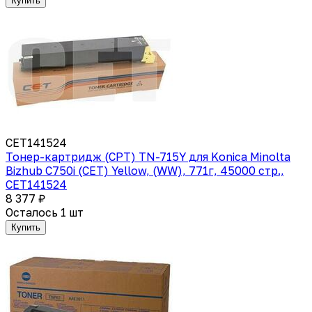
Купить
CET141524
Тонер-картридж (CPT) TN-715Y для Konica Minolta
Bizhub C750i (CET) Yellow, (WW), 771г, 45000 стр.,
CET141524
8 377 ₽
Осталось 1 шт
Купить