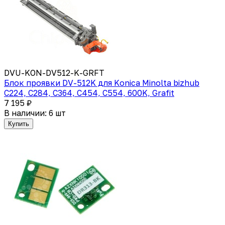
DVU-KON-DV512-K-GRFT
Блок проявки DV-512K для Konica Minolta bizhub
C224, C284, C364, C454, C554, 600K, Grafit
7 195 ₽
В наличии: 6 шт
Купить