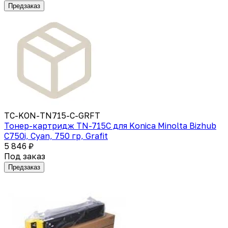
Предзаказ
TC-KON-TN715-C-GRFT
Тонер-картридж TN-715C для Konica Minolta Bizhub
C750i, Cyan, 750 гр, Grafit
5 846 ₽
Под заказ
Предзаказ