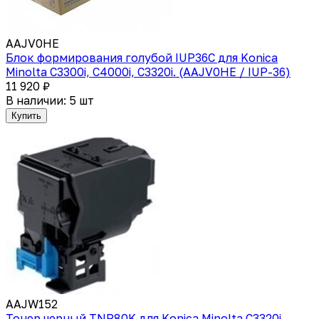
AAJV0HE
Блок формирования голубой IUP36C для Konica
Minolta C3300i, C4000i, C3320i. (AAJV0HE / IUP-36)
11 920 ₽
В наличии: 5 шт
Купить
AAJW152
Тонер черный TNP80K для Konica Minolta C3320i.