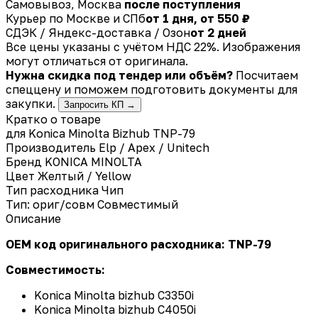
Самовывоз, Москва
после поступления
Курьер по Москве и СПб
от 1 дня, от 550 ₽
СДЭК / Яндекс-доставка / Озон
от 2 дней
Все цены указаны с учётом НДС 22%. Изображения
могут отличаться от оригинала.
Нужна скидка под тендер или объём?
Посчитаем
спеццену и поможем подготовить документы для
закупки.
Запросить КП →
Кратко о товаре
для Konica Minolta Bizhub TNP-79
Производитель
Elp / Apex / Unitech
Бренд
KONICA MINOLTA
Цвет
Желтый / Yellow
Тип расходника
Чип
Тип: ориг/совм
Совместимый
Описание
OEM код оригинального расходника: TNP-79
Совместимость:
Konica Minolta bizhub
C3350i
Konica Minolta bizhub
C4050i