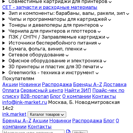
Совместимые картриджи для принтеров
CET - запчасти и расходные материалы
Зип и компоненты: барабаны, валы, ракели, зип
Чипы и программаторы для картриджей
Тонеры и девелоперы для принтеров
Чернила для принтеров и плоттеров
ПЗК / СНПЧ / Заправляемые картриджи
Источники бесперебойного питания
Бумага, фольга, винил, пленки
Сетевое оборудование
Офисное оборудование и электроника
3D принтеры и пластик для 3D печати
Greenworks - техника и инструмент
Покупателям
Акции
Новинки
Распродажа
Бренды A–Z
Доставка
Оплата
Сервисный центр
Найти ЗИП
Прайс-чек по
списку
B2B-портал
Блог
О компании
Контакты
info@ink-market.ru
Москва, Б. Новодмитровская
14с2
ink
.
market
Каталог товаров
Бренды A–Z
Акции
Новинки
Распродажа
Блог
О
компании
Контакты