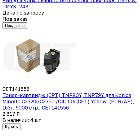
Чип для Konica Minolta Bizhub 450i, 550i, 650i, TN-628,
CMYK, 24K
Цена по запросу
Под заказ
Предзаказ
CET141556
Тонер-картридж (CPT) TNP80Y, TNP79Y для Konica
Minolta C3320i/C3350i/C4050i (CET) Yellow, (EUR/AP),
163г, 9000 стр., CET141556
2 817 ₽
В наличии: 4 шт
Купить