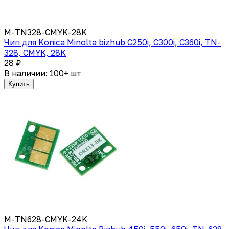
M-TN328-CMYK-28K
Чип для Konica Minolta bizhub C250i, C300i, C360i, TN-
328, CMYK, 28K
28 ₽
В наличии: 100+ шт
Купить
M-TN628-CMYK-24K