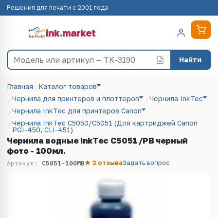
Решения для печати с 2001 года
ink
.
market
Найти
Главная
Каталог товаров
Чернила для принтеров и плоттеров
Чернила InkTec
Чернила InkTec для принтеров Canon
Чернила InkTec C5050/C5051 (Для картриджей Canon
PGI-450, CLI-451)
Чернила водные InkTec C5051 /PB черный
фото - 100мл.
★ 3 отзыва
Задать вопрос
Артикул:
C5051-100MB