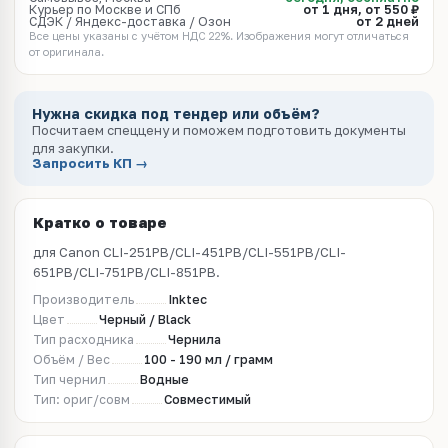
Курьер по Москве и СПб
от 1 дня, от 550 ₽
СДЭК / Яндекс-доставка / Озон
от 2 дней
Все цены указаны с учётом НДС 22%. Изображения могут отличаться
от оригинала.
Нужна скидка под тендер или объём?
Посчитаем спеццену и поможем подготовить документы
для закупки.
Запросить КП →
Кратко о товаре
для Canon CLI-251PB/CLI-451PB/CLI-551PB/CLI-
651PB/CLI-751PB/CLI-851PB.
Производитель
Inktec
Цвет
Черный / Black
Тип расходника
Чернила
Объём / Вес
100 - 190 мл / грамм
Тип чернил
Водные
Тип: ориг/совм
Совместимый