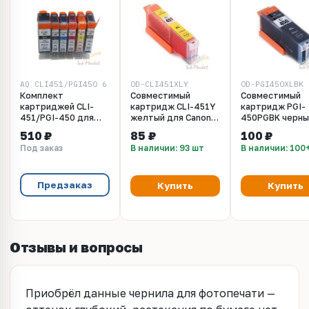
AQ CLI451/PGI450_6
OD-CLI451XLY
OD-PGI450XLBK
Комплект
Совместимый
Совместимый
картриджей CLI-
картридж CLI-451Y
картридж PGI-
451/PGI-450 для
желтый для Canon
450PGBK черны
Canon MG7140,
MG5440/6340,
пигментный дл
510 ₽
85 ₽
100 ₽
MG6340, iP8740,
IP7240
Canon
Под заказ
В наличии: 93 шт
В наличии: 100
MG7540 - 6 цветов
MG5440/6340,
IP7240
Предзаказ
Купить
Купить
Отзывы и вопросы
Приобрёл данные чернила для фотопечати —