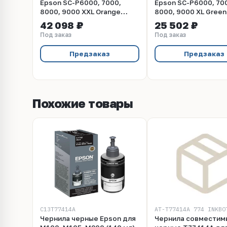
Epson SC-P6000, 7000,
Epson SC-P6000, 70
8000, 9000 XXL Orange
8000, 9000 XL Green
UltraChrome HDX/HD, 700ml
UltraChrome HDX/HD
42 098 ₽
25 502 ₽
(C13T804A00)
(C13T824B00)
Под заказ
Под заказ
Предзаказ
Предзаказ
Похожие товары
C13T77414A
AT-T77414A 774 INKBO
Чернила черные Epson для
Чернила совместим