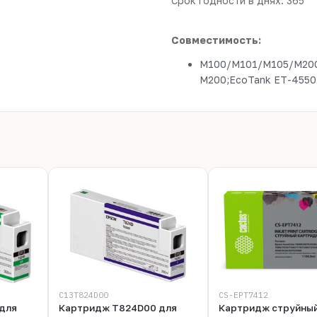
Срок годности в днях: 365
Совместимость:
M100/M101/M105/M200
M200;EcoTank ET-4550
C13T824D00
CS-EPT7412
для
Картридж T824D00 для
Картридж струйный