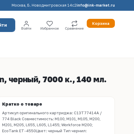
Москва, Б. Новодмитровская 14с2
info@ink-market.ru
Корзина
йти
Войти
Избранное
Сравнение
, черный, 7000 к., 140 мл.
Кратко о товаре
Артикул оригинального картриджа: C13T77414A /
774 Black Совместимость: M100, M101, M105, M200,
M201, M205, L655, L605, L1455; Workforce M200;
EcoTank ET-4550Цвет: черный Тип чернил: