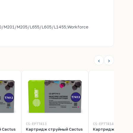
/M201/M205/L655/L605/L1455;Workforce
‹
›
CS-EPT7413
CS-EPT7414
 Cactus
Картридж струйный Cactus
Картридж струйны