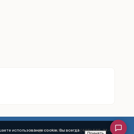
info@ink-market.ru
·
+7 (495) 565-31-09
аете использование cookie. Вы всегда
Принять