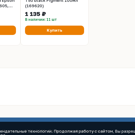
я Epson
T50 black Pigment 100мл
605,
(169620)
1 135 ₽
В наличии: 11 шт
Купить
мендательные технологии. Продолжая работу с сайтом, Вы разреш
к-Маркет.ру, 2001–2026 ·
Политика конфиденциальности