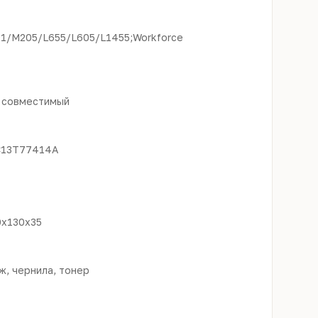
/M205/L655/L605/L1455;Workforce
: совместимый
C13T77414A
0x130x35
, чернила, тонер