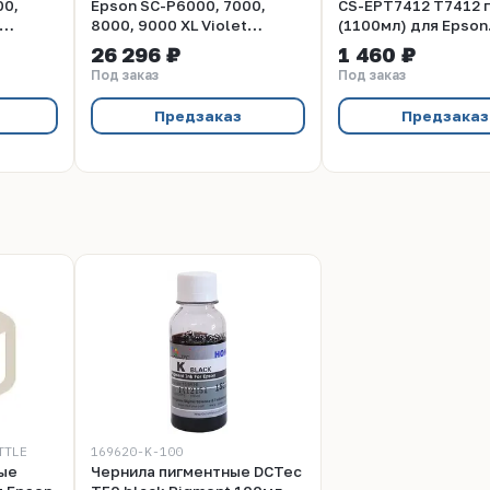
00,
Epson SC-P6000, 7000,
CS-EPT7412 T7412 
8000, 9000 XL Violet
(1100мл) для Epson
, 700ml
UltraChrome HDX/HD, 700ml
SureColor SC-F6000
26 296 ₽
1 460 ₽
(C13T824D00)
7000
Под заказ
Под заказ
Предзаказ
Предзаказ
TTLE
169620-K-100
ые
Чернила пигментные DCTec