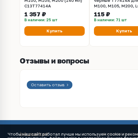
M100, M105, M200 (140 мл)
черные T77414A дл
C13T77414A
M100, M105, M200, L
L1455 (140 мл)
1 357 ₽
115 ₽
В наличии: 25 шт
В наличии: 71 шт
Купить
Купить
Отзывы и вопросы
Оставить отзыв
ink
.
market
Чтобы наш сайт работал лучше мы используем cookie и реко
© ink.market / Ин