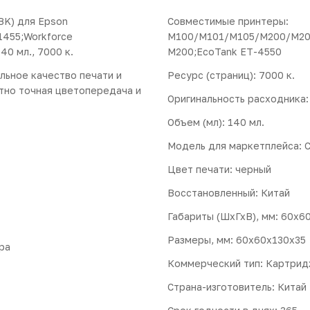
BK) для Epson
Совместимые принтеры:
455;Workforce
M100/M101/M105/M200/M201
40 мл., 7000 к.
M200;EcoTank ET-4550
льное качество печати и
Ресурс (страниц): 7000 к.
тно точная цветопередача и
Оригинальность расходника
Объем (мл): 140 мл.
Модель для маркетплейса: 
Цвет печати: черный
Восстановленный: Китай
Габариты (ШхГхВ), мм: 60x6
Размеры, мм: 60x60x130x35
ра
Коммерческий тип: Картридж
Страна-изготовитель: Китай