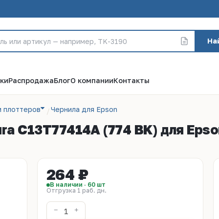
На
ки
Распродажа
Блог
О компании
Контакты
и плоттеров
Чернила для Epson
a C13T77414A (774 BK) для Epson
264 ₽
В наличии · 60 шт
Отгрузка 1 раб. дн.