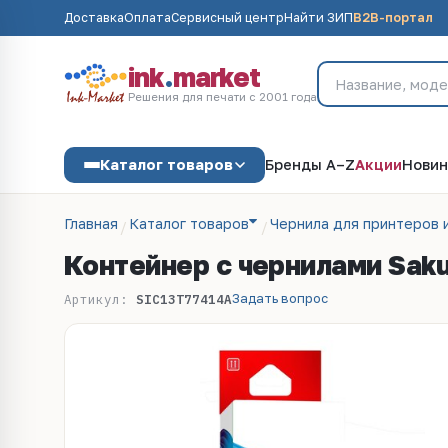
Доставка
Оплата
Сервисный центр
Найти ЗИП
B2B-портал
ink
.
market
Решения для печати с 2001 года
Каталог товаров
Бренды A–Z
Акции
Новин
Главная
Каталог товаров
Чернила для принтеров 
Контейнер с чернилами Sakur
Задать вопрос
Артикул:
SIC13T77414A