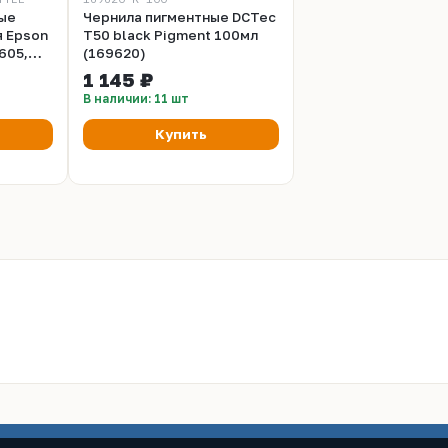
ые
Чернила пигментные DCTec
я Epson
T50 black Pigment 100мл
605,
(169620)
1 145 ₽
В наличии: 11 шт
Купить