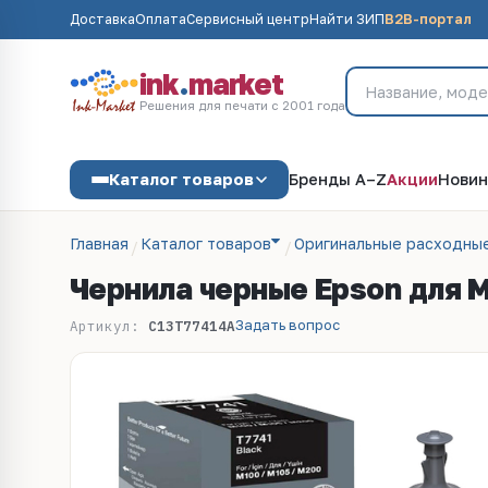
Доставка
Оплата
Сервисный центр
Найти ЗИП
B2B-портал
ink
.
market
Решения для печати с 2001 года
Каталог товаров
Бренды A–Z
Акции
Новин
Главная
Каталог товаров
Оригинальные расходны
Чернила черные Epson для 
Задать вопрос
Артикул:
C13T77414A