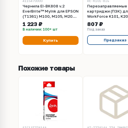
4115470000
RE-K101-BIG
Чернила EI-BK808 v.2
Перезаправляемые
EverBrite™ MyInk для EPSON
картриджи (ПЗК) дл
(T1361) M100, M105, M200,
WorkForce K101, K20
K101, K201, K301, M1170,
(T1361/T1371), 2
1 223 ₽
807 ₽
M2140 (1000 мл, matte
картриджа с чипами
В наличии: 100+ шт
Под заказ
black, Pigment)
Предзаказ
Купить
Похожие товары
SIC13T77414A
AT-T77414A 774 INKBO