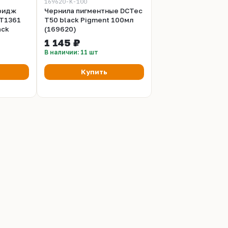
169620-K-100
ридж
Чернила пигментные DCTec
 T1361
T50 black Pigment 100мл
ack
(169620)
1 145 ₽
В наличии: 11 шт
Купить