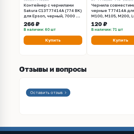
Контейнер с чернилами
Чернила совместим
Sakura C13T77414A (774 BK)
черные T77414A дл
для Epson, черный, 7000 к.,
M100, M105, M200, L
140 мл.
L1455 (140 мл)
266 ₽
120 ₽
В наличии: 60 шт
В наличии: 71 шт
Купить
Купить
Отзывы и вопросы
Оставить отзыв