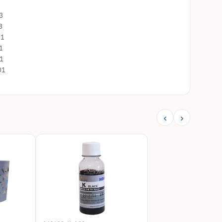
3
3
11
1
1
01
‹
›