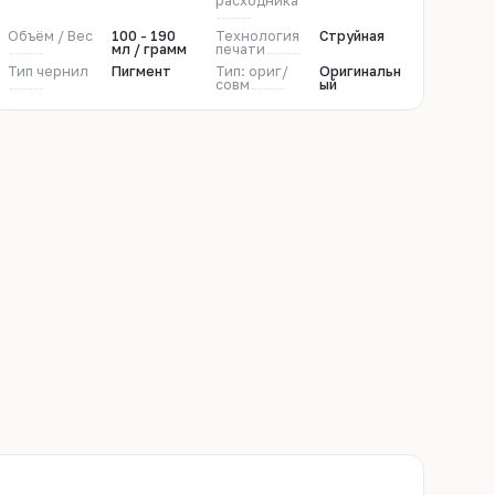
расходника
Объём / Вес
100 - 190
Технология
Струйная
мл / грамм
печати
Тип чернил
Пигмент
Тип: ориг/
Оригинальн
совм
ый