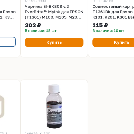
4115120000
OD-T1361BK
Чернила EI-BK808 v.2
Совместимый карт
я Epson
EverBrite™ MyInk для EPSON
T1361Bk для Epson
1, K301
(T1361) M100, M105, M200,
K101, K201, K301 Bl
K101, K201, K301, M1170,
302 ₽
115 ₽
M2140 (100 мл, matte black,
В наличии: 18 шт
В наличии: 10 шт
Pigment)
Купить
Купить
TTLE
169620-K-100