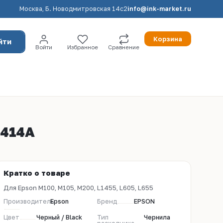
Москва, Б. Новодмитровская 14с2
info@ink-market.ru
Корзина
йти
Войти
Избранное
Сравнение
7414A
Кратко о товаре
Для Epson M100, M105, M200, L1455, L605, L655
Производитель
Epson
Бренд
EPSON
Цвет
Черный / Black
Тип
Чернила