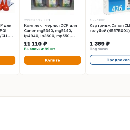
2773205120061
4557B001
P для
Комплект чернил OCP для
Картридж Canon CL
PGI-
Canon mg5340, mg5140,
голубой (4557B001)
/CLI-
ip4940, ip3600, mp550,
124, C
mp540, ip4840, mg5240 -
11 110 ₽
1 369 ₽
0 gr x 5
OCP BK 35, BK 124, C 154,
В наличии: 99 шт
Под заказ
M/Y 144 SAFE SET (водные).
5 x 500 г.
Предзаказ
Купить