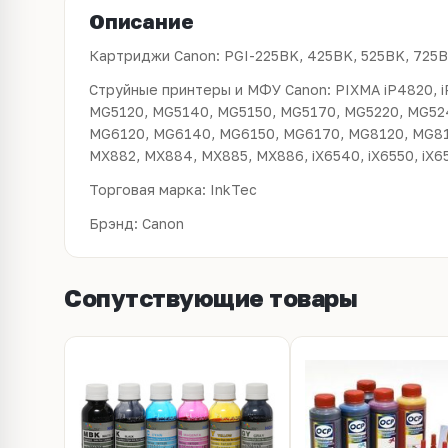
Описание
Картриджи Canon: PGI-225BK, 425BK, 525BK, 725
Струйные принтеры и МФУ Canon: PIXMA iP4820, iP4840, iP4850, iP4870,
MG5120, MG5140, MG5150, MG5170, MG5220, MG52
MG6120, MG6140, MG6150, MG6170, MG8120, MG81
MX882, MX884, MX885, MX886, iX6540, iX6550, iX6
Торговая марка: InkTec
Брэнд: Canon
Сопутствующие товары