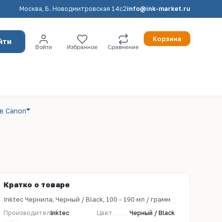
Москва, Б. Новодмитровская 14с2
info@ink-market.ru
Корзина
йти
Войти
Избранное
Сравнение
в Canon
Кратко о товаре
Inktec Чернила, Черный / Black, 100 - 190 мл / грамм
Производитель
Inktec
Цвет
Черный / Black