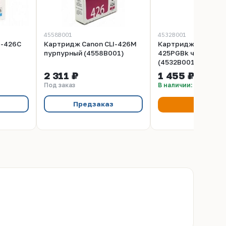
4558B001
4532B001
I-426C
Картридж Canon CLI-426M
Картридж Canon PG
пурпурный (4558B001)
425PGBk черный
(4532B001)
2 311 ₽
1 455 ₽
Под заказ
В наличии: 25 шт
Предзаказ
Купить