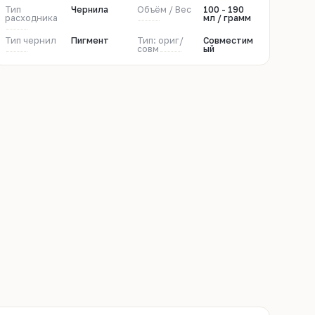
Тип
Чернила
Объём / Вес
100 - 190
расходника
мл / грамм
Тип чернил
Пигмент
Тип: ориг/
Совместим
совм
ый