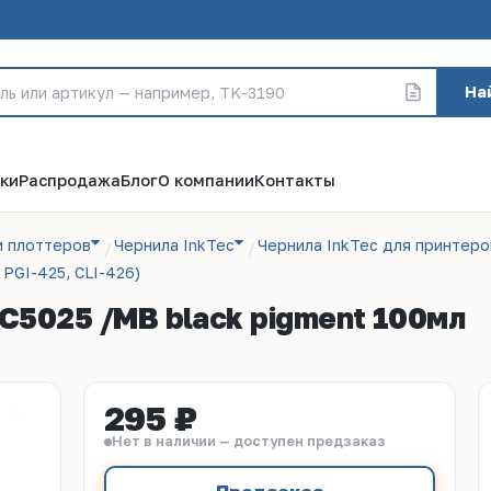
На
ки
Распродажа
Блог
О компании
Контакты
и плоттеров
Чернила InkTec
Чернила InkTec для принтеро
PGI-425, CLI-426)
C5025 /MB black pigment 100мл
295 ₽
Нет в наличии — доступен предзаказ