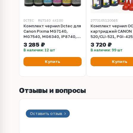
DCTEC_ MG7140_6X100
2773105120048
Комплект чернил Dctec для
Комплект чернил OC
Canon Pixma MG7140,
картриджей CANON 
MG7540, MG6340, IP8740,
520/CLI-521, PGI-425
MG8140, MG6240, MG8240,
426 (OCP BKP 44, BK 
3 285 ₽
3 720 ₽
MG6140, MG7740, TS8040,
154, M 144, Y 144) 10
В наличии: 12 шт
В наличии: 99 шт
TS9040, MG7720, MP980,
MP990, MP620, MP630. 6 x
Купить
Купить
100 мл
Отзывы и вопросы
Оставить отзыв