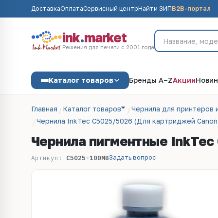
Доставка
Оплата
Сервисный центр
Найти ЗИП
B2B-портал
ink
.
market
Решения для печати с 2001 года
Каталог товаров
Бренды A–Z
Акции
Новин
Главная
Каталог товаров
Чернила для принтеров 
Чернила InkTec C5025/5026 (Для картриджей Canon 
Чернила пигментные InkTec 
Задать вопрос
Артикул:
C5025-100MB