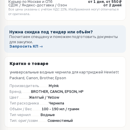
Курьер по Москве и СПб
от 1 дня, от 550 ₽
СДЭК / Яндекс-доставка / Озон
от 2 дней
Все цены указаны с учётом НДС 22%. Изображения могут отличаться
от оригинала.
Нужна скидка под тендер или объём?
Посчитаем спеццену и поможем подготовить документы
для закупки.
Запросить КП →
Кратко о товаре
универсальные водные чернила для картриджей Hewlett
Packard, Canon, Brother, Epson
Производитель
MyInk
Бренд
BROTHER, CANON, EPSON, HP
Цвет
Желтый / Yellow
Тип расходника
Чернила
Объём / Вес
100 - 190 мл / грамм
Тип чернил
Водные
Тип: ориг/совм
Совместимый