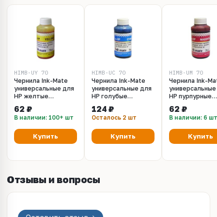
HIMB-UY_70
HIMB-UC_70
HIMB-UM_70
Чернила Ink-Mate
Чернила Ink-Mate
Чернила Ink-Ma
универсальные для
универсальные для
универсальные
HP желтые
HP голубые
HP пурпурные
водорастворимые -
водорастворимые -
водорастворим
62 ₽
124 ₽
62 ₽
70 мл.
70 мл.
70 мл.
В наличии: 100+ шт
Осталось 2 шт
В наличии: 6 ш
Купить
Купить
Купить
Отзывы и вопросы