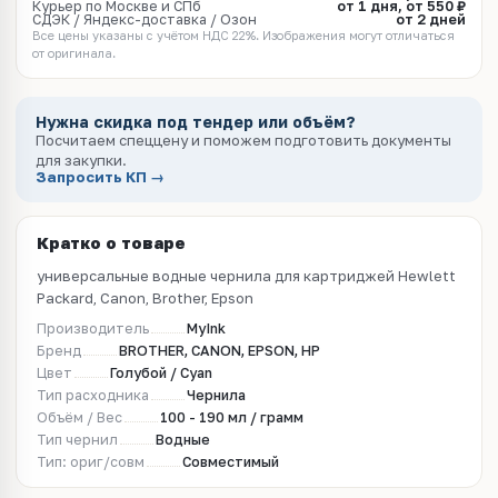
Курьер по Москве и СПб
от 1 дня, от 550 ₽
СДЭК / Яндекс-доставка / Озон
от 2 дней
Все цены указаны с учётом НДС 22%. Изображения могут отличаться
от оригинала.
Нужна скидка под тендер или объём?
Посчитаем спеццену и поможем подготовить документы
для закупки.
Запросить КП →
Кратко о товаре
универсальные водные чернила для картриджей Hewlett
Packard, Canon, Brother, Epson
Производитель
MyInk
Бренд
BROTHER, CANON, EPSON, HP
Цвет
Голубой / Cyan
Тип расходника
Чернила
Объём / Вес
100 - 190 мл / грамм
Тип чернил
Водные
Тип: ориг/совм
Совместимый