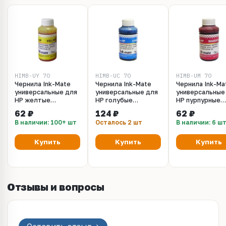
HIMB-UY_70
HIMB-UC_70
HIMB-UM_70
Чернила Ink-Mate
Чернила Ink-Mate
Чернила Ink-Ma
универсальные для
универсальные для
универсальные
HP желтые
HP голубые
HP пурпурные
водорастворимые -
водорастворимые -
водорастворим
62 ₽
124 ₽
62 ₽
70 мл.
70 мл.
70 мл.
В наличии: 100+ шт
Осталось 2 шт
В наличии: 6 ш
Купить
Купить
Купить
Отзывы и вопросы