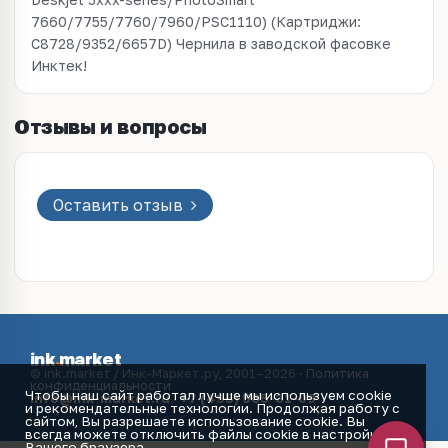
7660/7755/7760/7960/PSC1110) (Картриджи:
С8728/9352/6657D) Чернила в заводской фасовке
Инктек!
Отзывы и вопросы
Оставить отзыв
ink
.
market
© ink.market / Инк-Маркет.ру, 2001–2026 ·
Политика
конфиденциальности
Чтобы наш сайт работал лучше мы используем cookie
info@ink-market.ru
·
+7 (495) 565-31-09
и рекомендательные технологии. Продолжая работу с
сайтом, Вы разрешаете использование cookie. Вы
всегда можете отключить файлы cookie в настройках
Вашего браузера.