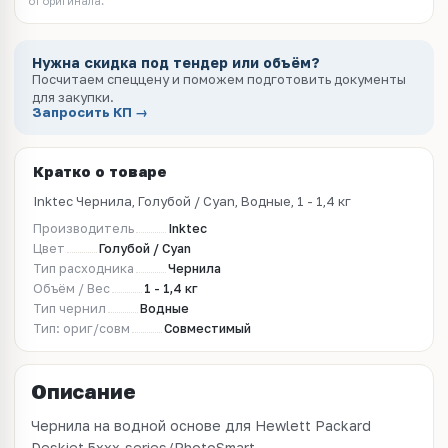
от оригинала.
Нужна скидка под тендер или объём?
Посчитаем спеццену и поможем подготовить документы
для закупки.
Запросить КП →
Кратко о товаре
Inktec Чернила, Голубой / Cyan, Водные, 1 - 1,4 кг
Производитель
Inktec
Цвет
Голубой / Cyan
Тип расходника
Чернила
Объём / Вес
1 - 1,4 кг
Тип чернил
Водные
Тип: ориг/совм
Совместимый
Описание
Чернила на водной основе для Hewlett Packard
Deskjet 5xxx-series/PhotoSmart