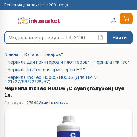
Решения для печати с 2001 года
ink
.
market
Найти
Главная
Каталог товаров
Чернила для принтеров и плоттеров
Чернила InkTec
Чернила InkTec для принтеров HP
Чернила InkTec H0005/H0006 (Для HP №
21/27/56/22/28/57)
Чернила InkTec H0006 /C cyan (голубой) Dye
1л.
Задать вопрос
Артикул:
27844