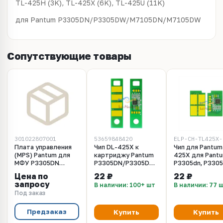
TL-425H (3K), TL-425X (6K), TL-425U (11K)
для Pantum P3305DN/P3305DW/M7105DN/M7105DW
Сопутствующие товары
301022807001
53659848420
Плата управления
Чип DL-425X к
Чип для Pantum
(MPS) Pantum для
картриджу Pantum
425X для Pant
МФУ P3305DN
P3305DN/P3305DW,
P3305dn, P3305
301022807001
M7105, Drum, Bk, 25К
M7105dn, M710
Цена по
22 ₽
22 ₽
многоразовый
Ресурс 6K
запросу
В наличии: 100+ шт
В наличии: 77 
Под заказ
Предзаказ
Купить
Купить