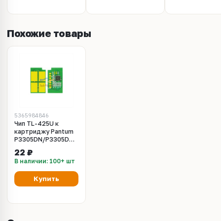
Похожие товары
5365984846
Чип TL-425U к
картриджу Pantum
P3305DN/P3305DW,
M7105, Toner Bk, 11К
22 ₽
многоразовый
В наличии: 100+ шт
Купить