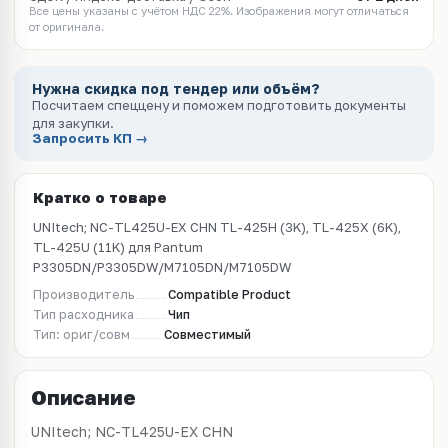
Все цены указаны с учётом НДС 22%. Изображения могут отличаться
от оригинала.
Нужна скидка под тендер или объём?
Посчитаем спеццену и поможем подготовить документы
для закупки.
Запросить КП →
Кратко о товаре
UNItech; NC-TL425U-EX CHN TL-425H (3K), TL-425X (6K),
TL-425U (11K) для Pantum
P3305DN/P3305DW/M7105DN/M7105DW
Производитель
Compatible Product
Тип расходника
Чип
Тип: ориг/совм
Совместимый
Описание
UNItech; NC-TL425U-EX CHN