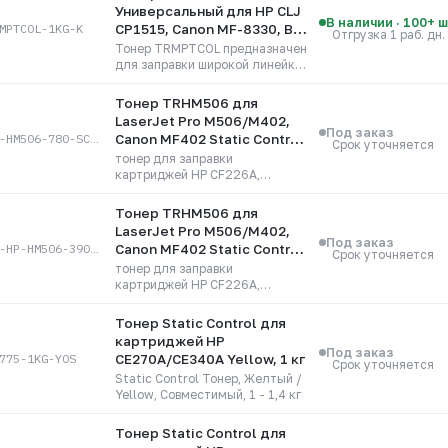
себя зарекомендовавшего
Универсальный для HP CLJ
тонера MPTCOL.
В наличии · 100+ 
MPTCOL-1KG-K
CP1515, Canon MF-8330, Bk,
Отгрузка 1 раб. дн.
1 кг
Тонер TRMPTCOL предназначен
для заправки широкой линейки
цветных картриджей HP и, по
сути, является заменой хорошо
Тонер TRHM506 для
себя зарекомендовавшего
LaserJet Pro M506/M402,
тонера MPTCOL.
Под заказ
TN-HM506-780-SC-RU
Canon MF402 Static Control
Срок уточняется
- 780г.
тонер для заправки
картриджей HP CF226A,
CF226X, CF287X, Canon CRG
052, CRG 052H
Тонер TRHM506 для
LaserJet Pro M506/M402,
Под заказ
TN-HP-HM506-390-SC-RU
Canon MF402 Static Control
Срок уточняется
- 390г.
тонер для заправки
картриджей HP CF226A,
CF226X, CF287X, Canon CRG
052, CRG 052H
Тонер Static Control для
картриджей HP
Под заказ
775-1KG-YOS
CE270A/CE340A Yellow, 1 кг
Срок уточняется
Static Control Тонер, Желтый /
Yellow, Совместимый, 1 - 1,4 кг
Тонер Static Control для