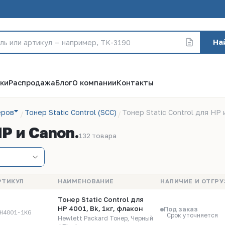
На
ки
Распродажа
Блог
О компании
Контакты
еров
Тонер Static Control (SCC)
Тонер Static Control для HP 
HP и Canon.
132 товара
РТИКУЛ
НАИМЕНОВАНИЕ
НАЛИЧИЕ И ОТГРУ
Тонер Static Control для
HP 4001, Bk, 1кг, флакон
Под заказ
H4001-1KG
Срок уточняется
Hewlett Packard Тонер, Черный