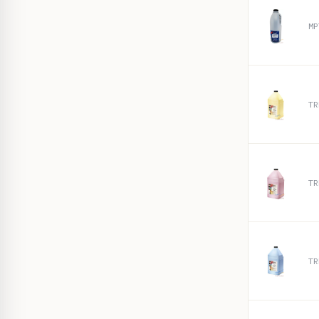
MP
TR
TR
TR