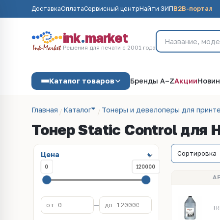
Доставка
Оплата
Сервисный центр
Найти ЗИП
B2B-портал
ink
.
market
Решения для печати с 2001 года
Каталог товаров
Бренды A–Z
Акции
Новин
Главная
Каталог
Тонеры и девелоперы для принт
Тонер Static Control для 
Цена
0
120000
А
—
TR