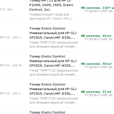
Тонер MPT11 для HP LJ
PM127FN/ Pro M1132/ Pro
P1005, 1006, 1505, Static
M1212NF/ Pro M1214NFH/ Pro
В наличии · 100+ 
T11-1KG
Control, 1кг.
Отгрузка 1 раб. дн.
M1217NFW MFP/ Pro M125NW/
Универсальный тонер для
Pro M201DW/...
принтеров HP / Canon. HP LJ
P1005/ P1102/ P1505/ P1566/
P1606/ P1606W/ M1120/
Тонер Static Control
PM127FN/ Pro M1132/ Pro
Универсальный для HP CLJ
M1212NF/ Pro M1214NFH/ Pro
В наличии · 63 шт
MPTCOL-1KG-Y
CP1515, Canon MF-8330,
Отгрузка 1 раб. дн.
M1217NFW MFP/ Pro M125NW/
Yellow, 1 кг
Тонер TRMPTCOL предназначен
Pro M201DW/...
для заправки широкой линейки
цветных картриджей HP и, по
сути, является заменой хорошо
Тонер Static Control
себя зарекомендовавшего
Универсальный для HP CLJ
тонера MPTCOL.
В наличии · 69 шт
MPTCOL-1KG-M
CP1515, Canon MF-8330,
Отгрузка 1 раб. дн.
Magenta, 1 кг
Тонер TRMPTCOL предназначен
для заправки широкой линейки
цветных картриджей HP и, по
сути, является заменой хорошо
Тонер Static Control
себя зарекомендовавшего
Универсальный для HP CLJ
тонера MPTCOL.
В наличии · 37 шт
MPTCOL-1KG-C
CP1515, Canon MF-8330,
Отгрузка 1 раб. дн.
Cyan, 1 кг
Тонер TRMPTCOL предназначен
для заправки широкой линейки
цветных картриджей HP и, по
сути, является заменой хорошо
Тонер Static Control