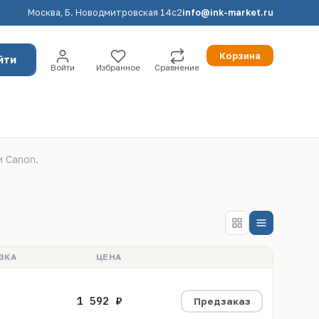
Москва, Б. Новодмитровская 14с2
info@ink-market.ru
Корзина
йти
Войти
Избранное
Сравнение
и Canon.
ЗКА
ЦЕНА
1 592 ₽
Предзаказ