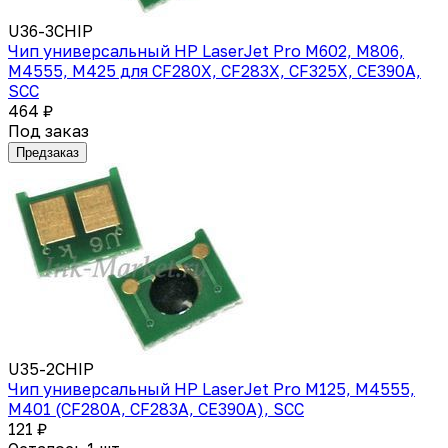
U36-3CHIP
Чип универсальный HP LaserJet Pro M602, M806,
M4555, M425 для CF280X, CF283X, CF325X, CE390A,
SCС
464 ₽
Под заказ
Предзаказ
U35-2CHIP
Чип универсальный HP LaserJet Pro M125, M4555,
M401 (CF280A, CF283A, CE390A), SCС
121 ₽