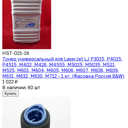
HST-021-1K
Тонер универсальный для LaserJet LJ P3015, P4015,
P4515, M402, M426, M4555, M5025, M5035, M521,
M525, M601, M604, M605, M606, M607, M608, M609,
M631, M632, M630, M712 - 1 кг. (Фасовка Россия B&W)
1 022 ₽
В наличии: 60 шт
Купить