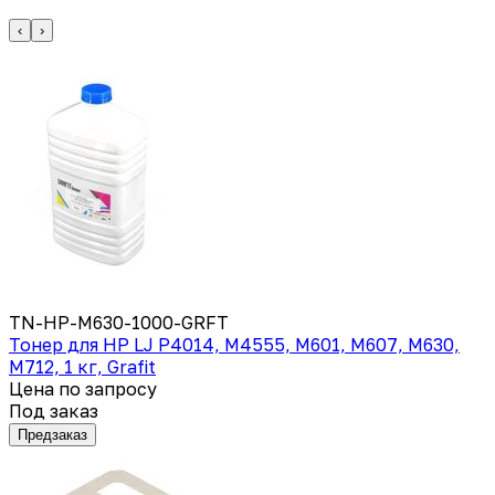
‹
›
TN-HP-M630-1000-GRFT
Тонер для HP LJ P4014, M4555, M601, M607, M630,
M712, 1 кг, Grafit
Цена по запросу
Под заказ
Предзаказ