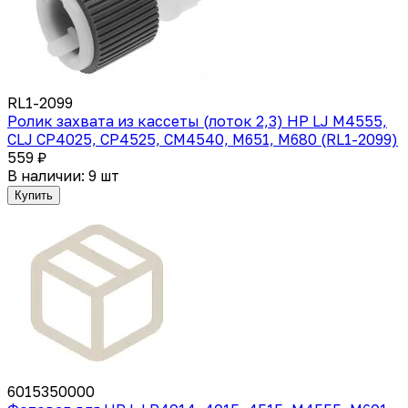
RL1-2099
Ролик захвата из кассеты (лоток 2,3) HP LJ M4555,
CLJ CP4025, CP4525, CM4540, M651, M680 (RL1-2099)
559 ₽
В наличии: 9 шт
Купить
6015350000