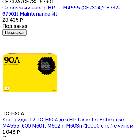
CE732A/CE732-67901
Сервисный набор HP LJ M4555 (CE732A/CE732-
67901) Maintenance kit
28 435 ₽
Под заказ
Предзаказ
TC-H90A
Картридж T2 TC-H90A для HP LaserJet Enterprise
M4555, 600 M601, M602n, M603n (10000 стр.) с чипом
1 048 ₽