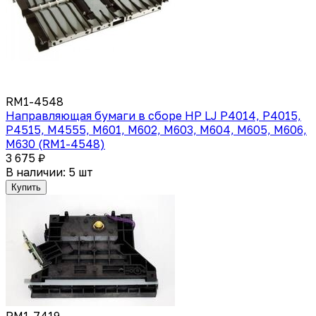
RM1-4548
Направляющая бумаги в сборе HP LJ P4014, P4015,
P4515, M4555, M601, M602, M603, M604, M605, M606,
M630 (RM1-4548)
3 675 ₽
В наличии: 5 шт
Купить
RM1-7419