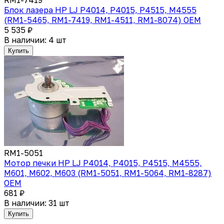
Блок лазера HP LJ P4014, P4015, P4515, M4555
(RM1-5465, RM1-7419, RM1-4511, RM1-8074) OEM
5 535 ₽
В наличии: 4 шт
Купить
RM1-5051
Мотор печки HP LJ P4014, P4015, P4515, M4555,
M601, M602, M603 (RM1-5051, RM1-5064, RM1-8287)
OEM
681 ₽
В наличии: 31 шт
Купить