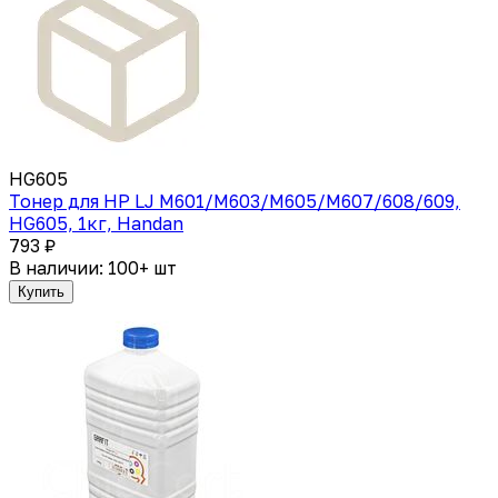
HG605
Тонер для HP LJ M601/M603/M605/M607/608/609,
HG605, 1кг, Handan
793 ₽
В наличии: 100+ шт
Купить