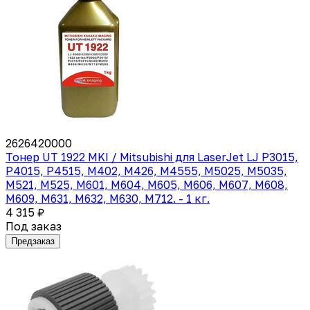
2626420000
Тонер UT 1922 MKI / Mitsubishi для LaserJet LJ P3015,
P4015, P4515, M402, M426, M4555, M5025, M5035,
M521, M525, M601, M604, M605, M606, M607, M608,
M609, M631, M632, M630, M712. - 1 кг.
4 315 ₽
Под заказ
Предзаказ