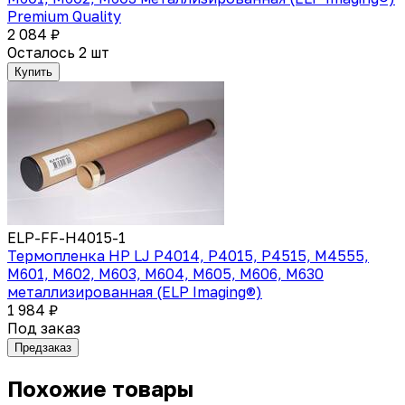
Premium Quality
2 084 ₽
Осталось 2 шт
Купить
ELP-FF-H4015-1
Термопленка HP LJ P4014, P4015, P4515, M4555,
M601, M602, M603, M604, M605, M606, M630
металлизированная (ELP Imaging®)
1 984 ₽
Под заказ
Предзаказ
Похожие товары