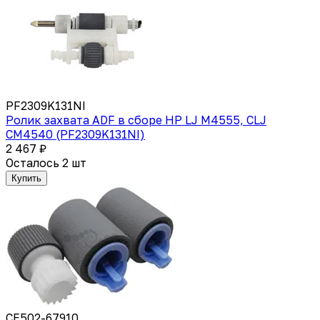
PF2309K131NI
Ролик захвата ADF в сборе HP LJ M4555, CLJ
CM4540 (PF2309K131NI)
2 467 ₽
Осталось 2 шт
Купить
CE502-67910