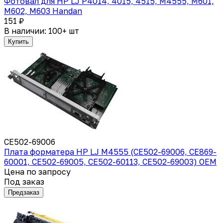
Фотовал для HP LJ P4014, 4015, 4515, M4555, M601,
M602, M603 Handan
151 ₽
В наличии: 100+ шт
Купить
CE502-69006
Плата форматера HP LJ M4555 (CE502-69006, CE869-
60001, CE502-69005, CE502-60113, CE502-69003) OEM
Цена по запросу
Под заказ
Предзаказ