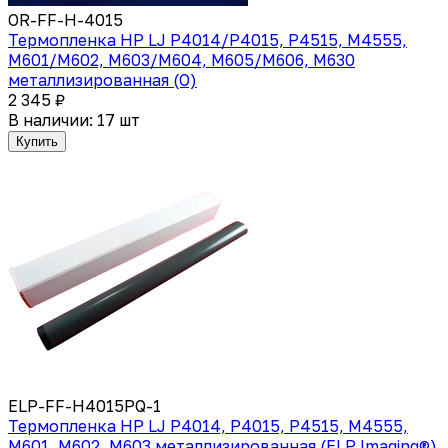
OR-FF-H-4015
Термопленка HP LJ P4014/P4015, P4515, M4555,
M601/M602, M603/M604, M605/M606, M630
металлизированная (O)
2 345 ₽
В наличии: 17 шт
Купить
ELP-FF-H4015PQ-1
Термопленка HP LJ P4014, P4015, P4515, M4555,
M601, M602, M603 металлизированная (ELP Imaging®)