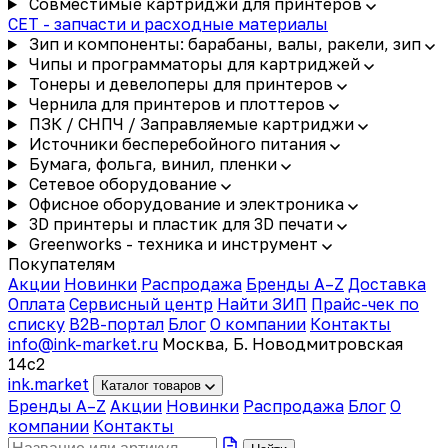
Совместимые картриджи для принтеров
CET - запчасти и расходные материалы
Зип и компоненты: барабаны, валы, ракели, зип
Чипы и программаторы для картриджей
Тонеры и девелоперы для принтеров
Чернила для принтеров и плоттеров
ПЗК / СНПЧ / Заправляемые картриджи
Источники бесперебойного питания
Бумага, фольга, винил, пленки
Сетевое оборудование
Офисное оборудование и электроника
3D принтеры и пластик для 3D печати
Greenworks - техника и инструмент
Покупателям
Акции
Новинки
Распродажа
Бренды A–Z
Доставка
Оплата
Сервисный центр
Найти ЗИП
Прайс-чек по
списку
B2B-портал
Блог
О компании
Контакты
info@ink-market.ru
Москва, Б. Новодмитровская
14с2
ink
.
market
Каталог товаров
Бренды A–Z
Акции
Новинки
Распродажа
Блог
О
компании
Контакты