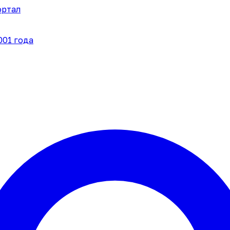
ортал
001 года