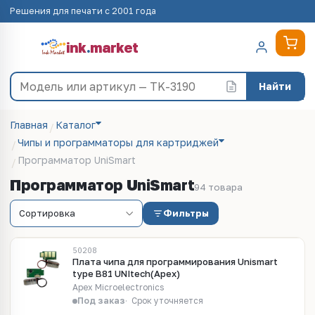
Решения для печати с 2001 года
ink
.
market
Найти
Главная
Каталог
Чипы и программаторы для картриджей
Программатор UniSmart
Программатор UniSmart
94 товара
Фильтры
50208
Плата чипа для программирования Unismart
type B81 UNItech(Apex)
Apex Microelectronics
Под заказ
Срок уточняется