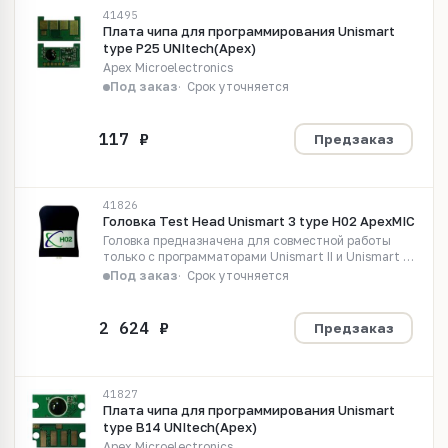
41495
Плата чипа для программирования Unismart
type P25 UNItech(Apex)
Apex Microelectronics
Под заказ
Срок уточняется
Предзаказ
41826
Головка Test Head Unismart 3 type H02 ApexMIC
Головка предназначена для совместной работы
только с программаторами Unismart II и Unismart 3,
и прошивает Unismart чипы Type B12, B34 Работает
Под заказ
Срок уточняется
c Unismart чипами Type B12, B34 принтеры: Kyocera
Epson...
Предзаказ
41827
Плата чипа для программирования Unismart
type B14 UNItech(Apex)
Apex Microelectronics