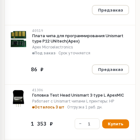
Предзаказ
40519
Плата чипа для программирования Unismart
type P12 UNItech(Apex)
Apex Microelectronics
Под заказ
Срок уточняется
Предзаказ
41306
Головка Test Head Unismart 3 type L ApexMIC
Работает c Unismart чипами L принтеры: HP
Осталось 3 шт
Отгрузка 1 раб. дн.
Купить