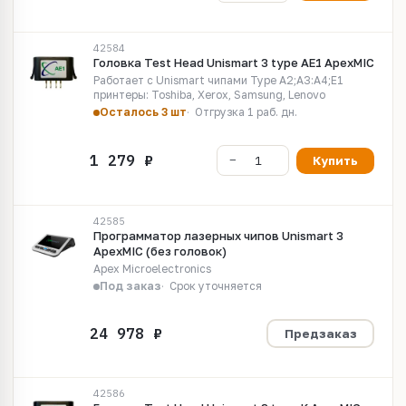
42584
Головка Test Head Unismart 3 type AE1 ApexMIC
Работает c Unismart чипами Type A2;A3:A4;E1
принтеры: Toshiba, Xerox, Samsung, Lenovo
Осталось 3 шт
Отгрузка 1 раб. дн.
Купить
42585
Программатор лазерных чипов Unismart 3
ApexMIC (без головок)
Apex Microelectronics
Под заказ
Срок уточняется
Предзаказ
42586