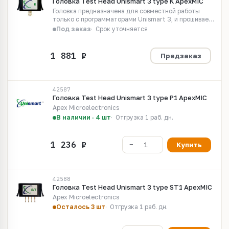
Головка Test Head Unismart 3 type K ApexMIC
Головка предназначена для совместной работы
только с программаторами Unismart 3, и прошивает
Unismart чипы Type K
Под заказ
Срок уточняется
Предзаказ
42587
Головка Test Head Unismart 3 type P1 ApexMIC
Apex Microelectronics
В наличии · 4 шт
Отгрузка 1 раб. дн.
Купить
42588
Головка Test Head Unismart 3 type ST1 ApexMIC
Apex Microelectronics
Осталось 3 шт
Отгрузка 1 раб. дн.