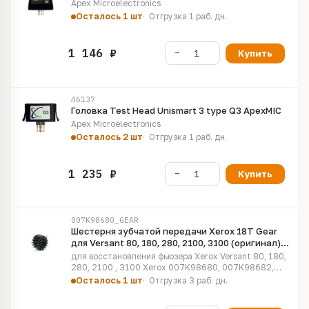
Apex Microelectronics
Осталось 1 шт
Отгрузка 1 раб. дн.
Купить
46137
Головка Test Head Unismart 3 type Q3 ApexMIC
Apex Microelectronics
Осталось 2 шт
Отгрузка 1 раб. дн.
Купить
007K98680_GEAR
Шестерня зубчатой передачи Xerox 18T Gear
для Versant 80, 180, 280, 2100, 3100 (оригинал)
007K98680
для восстановления фьюзера Xerox Versant 80, 180,
280, 2100 , 3100 Xerox 007K98680, 007K98682,
641S01162
Осталось 1 шт
Отгрузка 3 раб. дн.