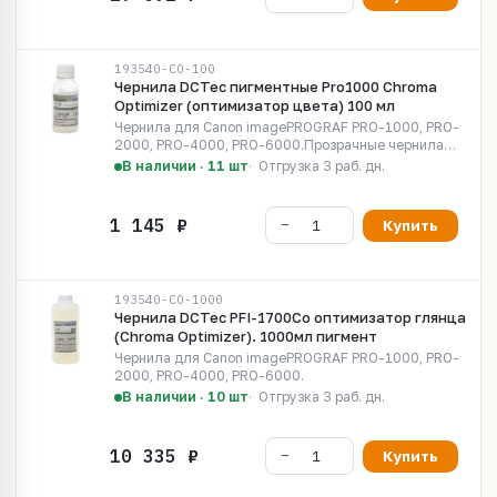
193540-CO-100
Чернила DCTec пигментные Pro1000 Chroma
Optimizer (оптимизатор цвета) 100 мл
Чернила для Canon imagePROGRAF PRO-1000, PRO-
2000, PRO-4000, PRO-6000.Прозрачные чернила
Chroma Optimizer используются на печатаемых
В наличии · 11 шт
Отгрузка 3 раб. дн.
областях глянцевой и полуглянцевой бумаги,
улучшая глубину черного, расширяя цветовую гамму
и обеспечивая получение отпечатков с...
Купить
193540-CO-1000
Чернила DCTec PFI-1700Co оптимизатор глянца
(Chroma Optimizer). 1000мл пигмент
Чернила для Canon imagePROGRAF PRO-1000, PRO-
2000, PRO-4000, PRO-6000.
В наличии · 10 шт
Отгрузка 3 раб. дн.
Купить