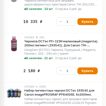
Чернила пигментные для заправки
широкоформатных принтеров Canon TM-250/255,
TM-350/355 с чернилами LUCIA EX Pigment / Lucia
В наличии · 22 шт
Отгрузка 3 раб. дн.
TD. Для картриджей PFI-121, PFI-1321
Купить
193541-M-200
Чернила DCTec PFI-121M малиновый (magenta).
200мл пигмент (193541). Для Canon TM-
240/255, TM-350/355, TM-340
HongSam (DCTEC) Чернила, Пурпурный / Magenta,
Пигмент, 200 - 290 мл / грамм
В наличии · 21 шт
Отгрузка 3 раб. дн.
Купить
193540-6-1000
Набор пигментных чернил DCTec 193540 для
Canon imagePROGRAF iPF8400SE. 6х1000мл.
Набор пигментных чернил для заправки принтеров
Canon imagePROGRAF iPF8400SE LUCIA EX Pigment.