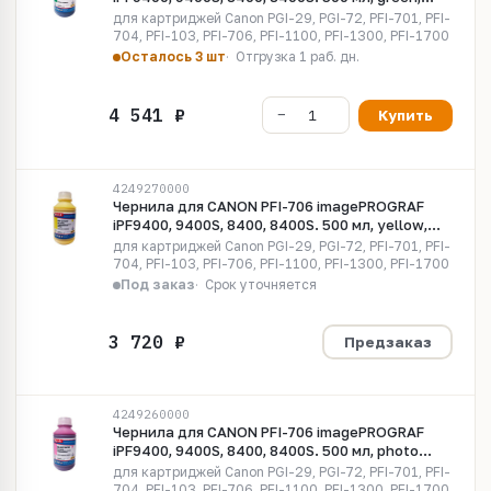
Pigment MyInk CI-G412
для картриджей Canon PGI-29, PGI-72, PFI-701, PFI-
704, PFI-103, PFI-706, PFI-1100, PFI-1300, PFI-1700
Осталось 3 шт
Отгрузка 1 раб. дн.
Купить
4249270000
Чернила для CANON PFI-706 imagePROGRAF
iPF9400, 9400S, 8400, 8400S. 500 мл, yellow,
Pigment MyInk CE706Y
для картриджей Canon PGI-29, PGI-72, PFI-701, PFI-
704, PFI-103, PFI-706, PFI-1100, PFI-1300, PFI-1700
Под заказ
Срок уточняется
Предзаказ
4249260000
Чернила для CANON PFI-706 imagePROGRAF
iPF9400, 9400S, 8400, 8400S. 500 мл, photo
magenta, Pigment MyInk CE706PM
для картриджей Canon PGI-29, PGI-72, PFI-701, PFI-
704, PFI-103, PFI-706, PFI-1100, PFI-1300, PFI-1700