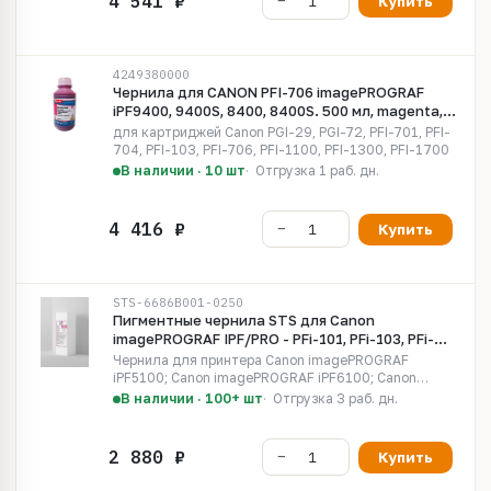
Купить
4249380000
Чернила для CANON PFI-706 imagePROGRAF
iPF9400, 9400S, 8400, 8400S. 500 мл, magenta,
Pigment MyInk CE706M
для картриджей Canon PGI-29, PGI-72, PFI-701, PFI-
704, PFI-103, PFI-706, PFI-1100, PFI-1300, PFI-1700
В наличии · 10 шт
Отгрузка 1 раб. дн.
Купить
STS-6686B001-0250
Пигментные чернила STS для Canon
imagePROGRAF IPF/PRO - PFi-101, PFi-103, PFi-
106, PFi-206, PFi-306, PFi-701, PFi-706, PFi-710,
Чернила для принтера Canon imagePROGRAF
PFi-1700 Photo Magenta, 250 мл,
iPF5100; Canon imagePROGRAF iPF6100; Canon
imagePROGRAF iPF6300; Canon imagePROGRAF
В наличии · 100+ шт
Отгрузка 3 раб. дн.
iPF6350; Canon imagePROGRAF iPF6400; Canon
imagePROGRAF iPF6400S; Canon imagePROGRAF
iPF6400SE; Canon imagePROGRAF iPF6450; Canon
Купить
imagePROGRAF iPF8000S;...