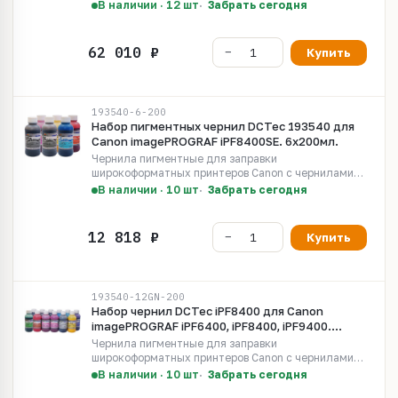
В наличии · 12 шт
Забрать сегодня
Купить
193540-6-200
Набор пигментных чернил DCTec 193540 для
Canon imagePROGRAF iPF8400SE. 6х200мл.
Чернила пигментные для заправки
широкоформатных принтеров Canon с чернилами
LUCIA EX Pigment.
В наличии · 10 шт
Забрать сегодня
Купить
193540-12GN-200
Набор чернил DCTec iPF8400 для Canon
imagePROGRAF iPF6400, iPF8400, iPF9400.
12х200мл. Серия 193640
Чернила пигментные для заправки
широкоформатных принтеров Canon с чернилами
LUCIA EX Pigment.
В наличии · 10 шт
Забрать сегодня