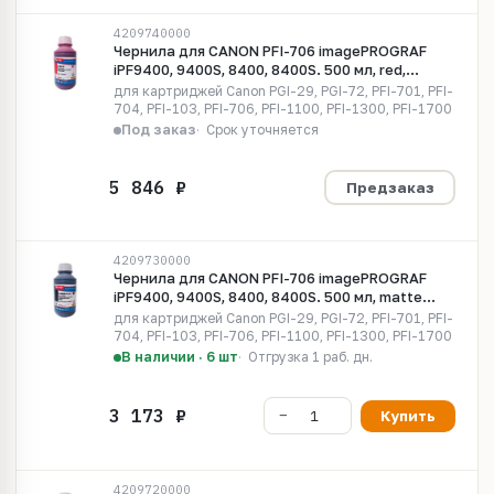
4209740000
Чернила для CANON PFI-706 imagePROGRAF
iPF9400, 9400S, 8400, 8400S. 500 мл, red,
Pigment MyInk CE706M
для картриджей Canon PGI-29, PGI-72, PFI-701, PFI-
704, PFI-103, PFI-706, PFI-1100, PFI-1300, PFI-1700
Под заказ
Срок уточняется
Предзаказ
4209730000
Чернила для CANON PFI-706 imagePROGRAF
iPF9400, 9400S, 8400, 8400S. 500 мл, matte
black, Pigment MyInk CI-MBK412 v1
для картриджей Canon PGI-29, PGI-72, PFI-701, PFI-
704, PFI-103, PFI-706, PFI-1100, PFI-1300, PFI-1700
В наличии · 6 шт
Отгрузка 1 раб. дн.
Купить
4209720000