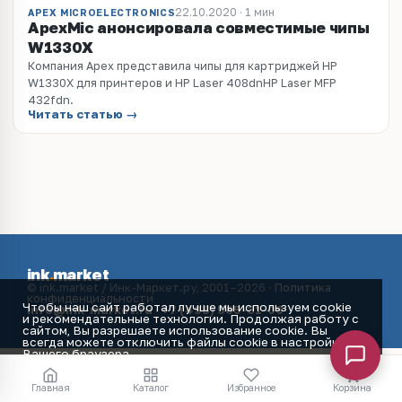
22.10.2020 · 1 мин
APEX MICROELECTRONICS
ApexMic анонсировала совместимые чипы
W1330X
Компания Apex представила чипы для картриджей HP
W1330X для принтеров и HP Laser 408dnHP Laser MFP
432fdn.
Читать статью →
ink
.
market
© ink.market / Инк-Маркет.ру, 2001–2026 ·
Политика
конфиденциальности
Чтобы наш сайт работал лучше мы используем cookie
info@ink-market.ru
·
+7 (495) 565-31-09
и рекомендательные технологии. Продолжая работу с
сайтом, Вы разрешаете использование cookie. Вы
всегда можете отключить файлы cookie в настройках
Вашего браузера.
Принять
Главная
Каталог
Избранное
Корзина