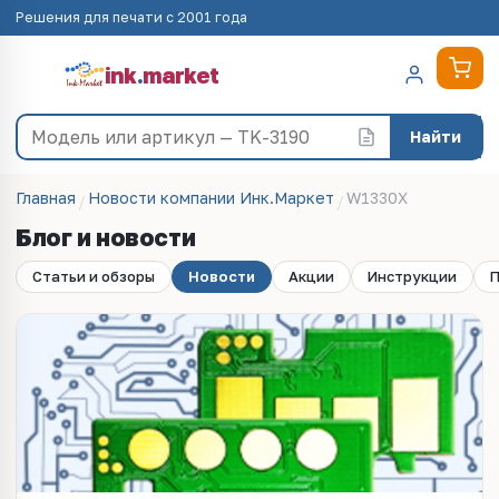
Решения для печати с 2001 года
ink
.
market
Найти
Главная
Новости компании Инк.Маркет
W1330X
Блог и новости
Статьи и обзоры
Новости
Акции
Инструкции
П