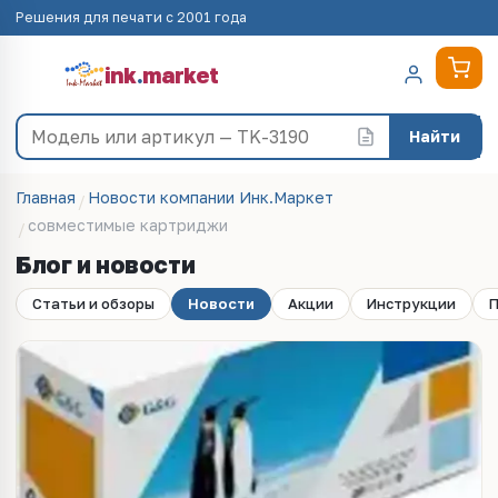
Решения для печати с 2001 года
ink
.
market
Найти
Главная
Новости компании Инк.Маркет
совместимые картриджи
Блог и новости
Статьи и обзоры
Новости
Акции
Инструкции
П