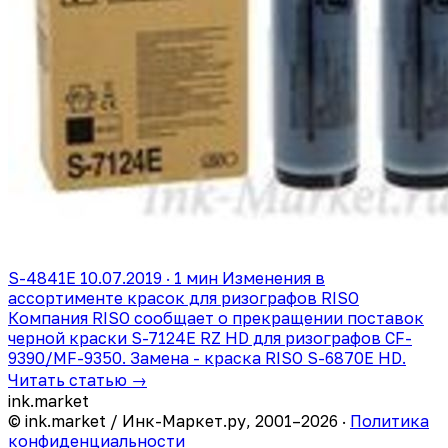
S-4841E
10.07.2019 · 1 мин
Изменения в
ассортименте красок для ризографов RISO
Компания RISO сообщает о прекращении поставок
черной краски S-7124E RZ HD для ризографов CF-
9390/MF-9350. Замена - краска RISO S-6870E HD.
Читать статью →
ink
.
market
© ink.market / Инк-Маркет.ру, 2001–2026 ·
Политика
конфиденциальности