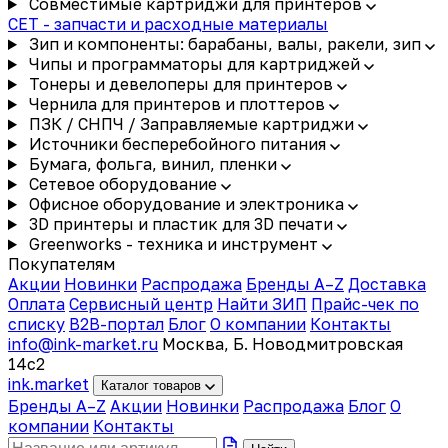
Совместимые картриджи для принтеров
CET - запчасти и расходные материалы
Зип и компоненты: барабаны, валы, ракели, зип
Чипы и программаторы для картриджей
Тонеры и девелоперы для принтеров
Чернила для принтеров и плоттеров
ПЗК / СНПЧ / Заправляемые картриджи
Источники бесперебойного питания
Бумага, фольга, винил, пленки
Сетевое оборудование
Офисное оборудование и электроника
3D принтеры и пластик для 3D печати
Greenworks - техника и инструмент
Покупателям
Акции
Новинки
Распродажа
Бренды A–Z
Доставка
Оплата
Сервисный центр
Найти ЗИП
Прайс-чек по
списку
B2B-портал
Блог
О компании
Контакты
info@ink-market.ru
Москва, Б. Новодмитровская
14с2
ink
.
market
Каталог товаров
Бренды A–Z
Акции
Новинки
Распродажа
Блог
О
компании
Контакты