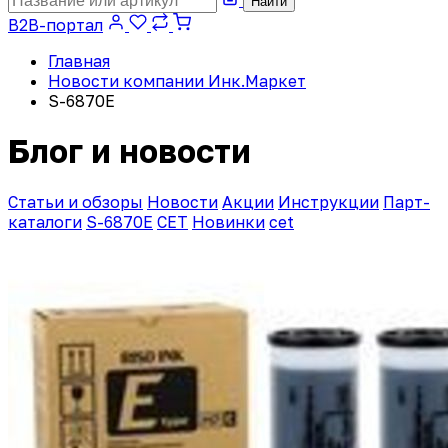
Найти
B2B-портал
Главная
Новости компании Инк.Маркет
S-6870E
Блог и новости
Статьи и обзоры
Новости
Акции
Инструкции
Парт-
каталоги
S-6870E
CET
Новинки
cet