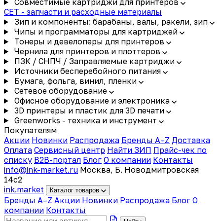
Совместимые картриджи для принтеров
CET - запчасти и расходные материалы
Зип и компоненты: барабаны, валы, ракели, зип
Чипы и программаторы для картриджей
Тонеры и девелоперы для принтеров
Чернила для принтеров и плоттеров
ПЗК / СНПЧ / Заправляемые картриджи
Источники бесперебойного питания
Бумага, фольга, винил, пленки
Сетевое оборудование
Офисное оборудование и электроника
3D принтеры и пластик для 3D печати
Greenworks - техника и инструмент
Покупателям
Акции
Новинки
Распродажа
Бренды A–Z
Доставка
Оплата
Сервисный центр
Найти ЗИП
Прайс-чек по
списку
B2B-портал
Блог
О компании
Контакты
info@ink-market.ru
Москва, Б. Новодмитровская
14с2
ink
.
market
Каталог товаров
Бренды A–Z
Акции
Новинки
Распродажа
Блог
О
компании
Контакты