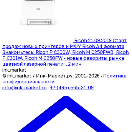
Ricoh
21.09.2019
Старт
продаж новых принтеров и МФУ Ricoh А4 формата
Знакомьтесь: Ricoh P C300W, Ricoh M C250FWB, Ricoh
P C301W, Ricoh M C250FW - новые фавориты рынка
цветной лазерной печати...
2 мин
ink
.
market
© ink.market / Инк-Маркет.ру, 2001–2026 ·
Политика
конфиденциальности
info@ink-market.ru
·
+7 (495) 565-31-09