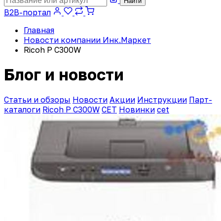
Найти
B2B-портал
Главная
Новости компании Инк.Маркет
Ricoh P C300W
Блог и новости
Статьи и обзоры
Новости
Акции
Инструкции
Парт-
каталоги
Ricoh P C300W
CET
Новинки
cet