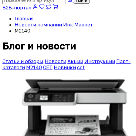
Найти
B2B-портал
Главная
Новости компании Инк.Маркет
M2140
Блог и новости
Статьи и обзоры
Новости
Акции
Инструкции
Парт-
каталоги
M2140
CET
Новинки
cet