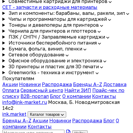
Совместимые картриджи для принтеров
CET - запчасти и расходные материалы
Зип и компоненты: барабаны, валы, ракели, зип
Чипы и программаторы для картриджей
Тонеры и девелоперы для принтеров
Чернила для принтеров и плоттеров
ПЗК / СНПЧ / Заправляемые картриджи
Источники бесперебойного питания
Бумага, фольга, винил, пленки
Сетевое оборудование
Офисное оборудование и электроника
3D принтеры и пластик для 3D печати
Greenworks - техника и инструмент
Покупателям
Акции
Новинки
Распродажа
Бренды A–Z
Доставка
Оплата
Сервисный центр
Найти ЗИП
Прайс-чек по
списку
B2B-портал
Блог
О компании
Контакты
info@ink-market.ru
Москва, Б. Новодмитровская
14с2
ink
.
market
Каталог товаров
Бренды A–Z
Акции
Новинки
Распродажа
Блог
О
компании
Контакты