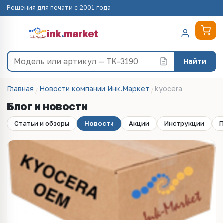
Решения для печати с 2001 года
ink
.
market
Найти
Главная
Новости компании Инк.Маркет
kyocera
Блог и новости
Статьи и обзоры
Новости
Акции
Инструкции
П