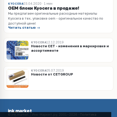
03.04.2020 · 1 мин
KYOCERA
OEM блоки Kyocera в продаже!
Мы предлагаем оригинальные расходные материалы
Kyocera в тех. упаковке oem - оригинальное качество по
доступной цене!
Читать статью →
12.12.2019
KYOCERA
Новости CET - изменения в маркировке и
ассортименте
05.07.2019
KYOCERA
Новости от CETGROUP
ink
.
market
© ink.market / Инк-Маркет.ру, 2001–2026 ·
Политика