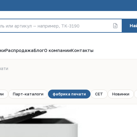
На
ки
Распродажа
Блог
О компании
Контакты
чати
ии
Парт-каталоги
фабрика печати
CET
Новинки