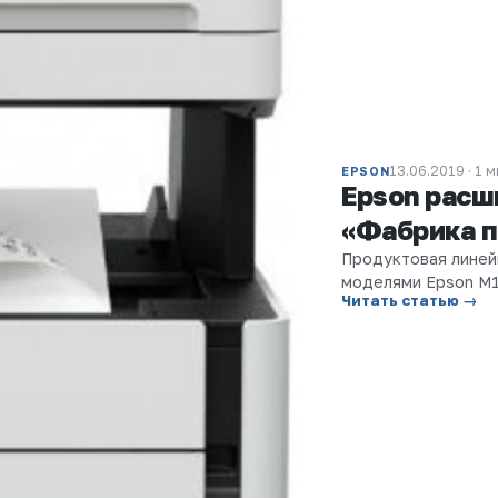
13.06.2019 · 1 
EPSON
Epson расш
«Фабрика п
Продуктовая линей
моделями Epson М
Читать статью →