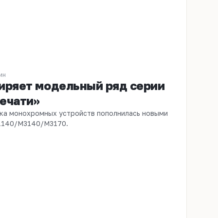
мин
иряет модельный ряд серии
ечати»
ка монохромных устройств пополнилась новыми
1140/М3140/М3170.