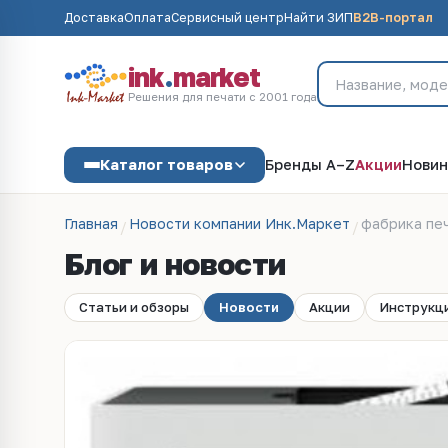
Доставка
Оплата
Сервисный центр
Найти ЗИП
B2B-портал
ink
.
market
Решения для печати с 2001 года
Каталог товаров
Бренды A–Z
Акции
Новин
Главная
Новости компании Инк.Маркет
фабрика пе
Блог и новости
Статьи и обзоры
Новости
Акции
Инструкц