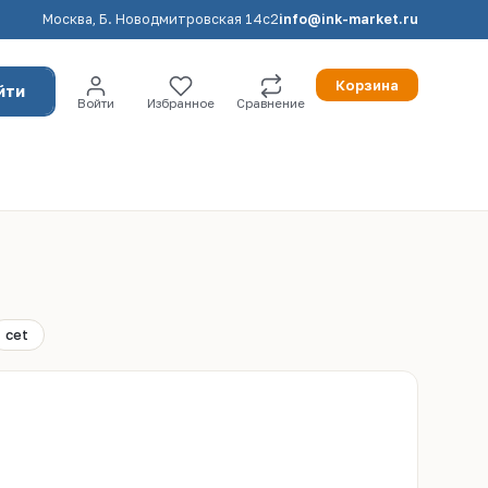
Москва, Б. Новодмитровская 14с2
info@ink-market.ru
Корзина
йти
Войти
Избранное
Сравнение
cet