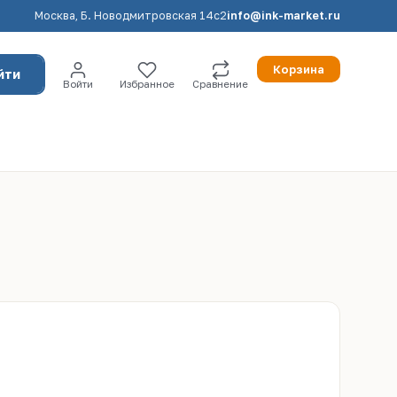
Москва, Б. Новодмитровская 14с2
info@ink-market.ru
Корзина
йти
Войти
Избранное
Сравнение