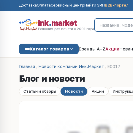
Доставка
Оплата
Сервисный центр
Найти ЗИП
B2B-портал
ink
.
market
Решения для печати с 2001 года
Каталог товаров
Бренды A–Z
Акции
Новин
Главная
Новости компании Инк.Маркет
E0017
Блог и новости
Статьи и обзоры
Новости
Акции
Инструкц