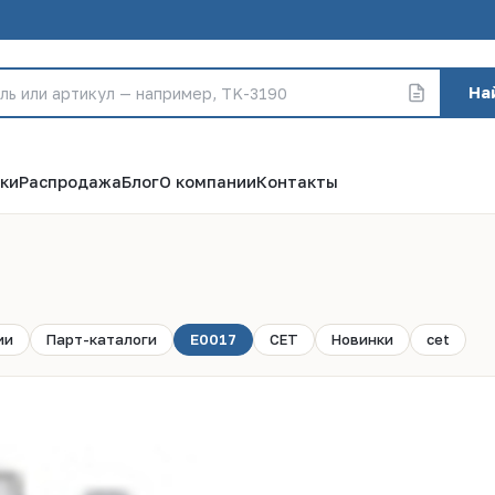
На
ки
Распродажа
Блог
О компании
Контакты
ии
Парт-каталоги
E0017
CET
Новинки
cet