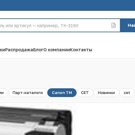
На
ки
Распродажа
Блог
О компании
Контакты
ии
Парт-каталоги
Canon TM
CET
Новинки
cet