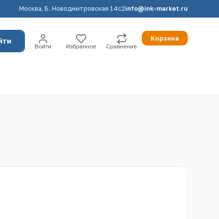
Москва, Б. Новодмитровская 14с2
info@ink-market.ru
Корзина
йти
Войти
Избранное
Сравнение