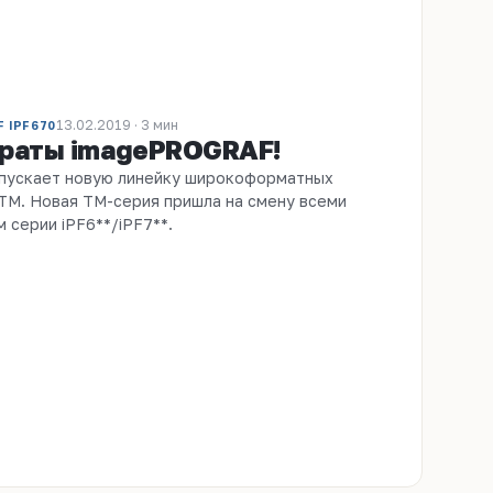
13.02.2019 · 3 мин
 IPF670
араты imagePROGRAF!
апускает новую линейку широкоформатных
 ТМ. Новая TM-серия пришла на смену всеми
 серии iPF6**/iPF7**.