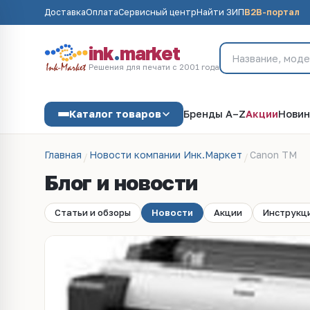
Доставка
Оплата
Сервисный центр
Найти ЗИП
B2B-портал
ink
.
market
Решения для печати с 2001 года
Каталог товаров
Бренды A–Z
Акции
Новин
Главная
Новости компании Инк.Маркет
Canon TM
Блог и новости
Статьи и обзоры
Новости
Акции
Инструкц