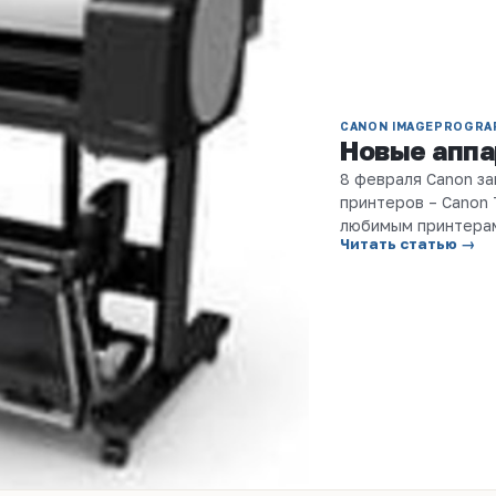
CANON IMAGEPROGRAF
Новые апп
8 февраля Canon з
принтеров – Canon
любимым принтерам
Читать статью →