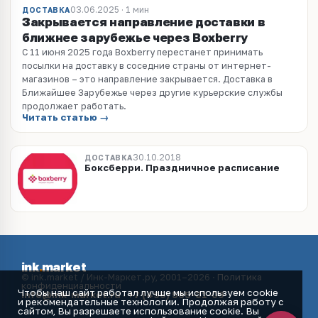
03.06.2025 · 1 мин
ДОСТАВКА
Закрывается направление доставки в
ближнее зарубежье через Boxberry
C 11 июня 2025 года Boxberry перестанет принимать
посылки на доставку в соседние страны от интернет-
магазинов – это направление закрывается. Доставка в
Ближайшее Зарубежье через другие курьерские службы
продолжает работать.
Читать статью →
30.10.2018
ДОСТАВКА
Боксберри. Праздничное расписание
ink
.
market
© ink.market / Инк-Маркет.ру, 2001–2026 ·
Политика
конфиденциальности
Чтобы наш сайт работал лучше мы используем cookie
info@ink-market.ru
·
+7 (495) 565-31-09
и рекомендательные технологии. Продолжая работу с
сайтом, Вы разрешаете использование cookie. Вы