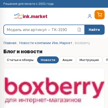
Решения для печати с 2001 года
ink
.
market
Найти
Главная
Новости компании Инк.Маркет
boxberry
Блог и новости
Статьи и обзоры
Новости
Акции
Инструкции
П