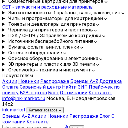
Совместимые картриджи для принтеров
CET - запчасти и расходные материалы
Зип и компоненты: барабаны, валы, ракели, зип
Чипы и программаторы для картриджей
Тонеры и девелоперы для принтеров
Чернила для принтеров и плоттеров
ПЗК / СНПЧ / Заправляемые картриджи
Источники бесперебойного питания
Бумага, фольга, винил, пленки
Сетевое оборудование
Офисное оборудование и электроника
3D принтеры и пластик для 3D печати
Greenworks - техника и инструмент
Покупателям
Акции
Новинки
Распродажа
Бренды A–Z
Доставка
Оплата
Сервисный центр
Найти ЗИП
Прайс-чек по
списку
B2B-портал
Блог
О компании
Контакты
info@ink-market.ru
Москва, Б. Новодмитровская
14с2
ink
.
market
Каталог товаров
Бренды A–Z
Акции
Новинки
Распродажа
Блог
О
компании
Контакты