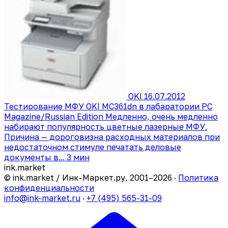
OKI
16.07.2012
Тестирование МФУ OKI MC361dn в лабаратории PC
Magazine/Russian Edition
Медленно, очень медленно
набирают популярность цветные лазерные МФУ.
Причина — дороговизна расходных материалов при
недостаточном стимуле печатать деловые
документы в...
3 мин
ink
.
market
© ink.market / Инк-Маркет.ру, 2001–2026 ·
Политика
конфиденциальности
info@ink-market.ru
·
+7 (495) 565-31-09