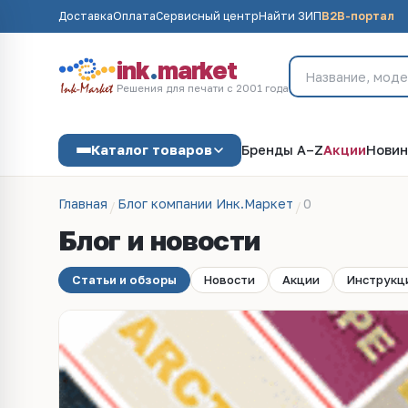
Доставка
Оплата
Сервисный центр
Найти ЗИП
B2B-портал
ink
.
market
Решения для печати с 2001 года
Каталог товаров
Бренды A–Z
Акции
Новин
Главная
Блог компании Инк.Маркет
0
Блог и новости
Статьи и обзоры
Новости
Акции
Инструкц