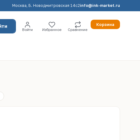
Москва, Б. Новодмитровская 14с2
info@ink-market.ru
Корзина
йти
Войти
Избранное
Сравнение