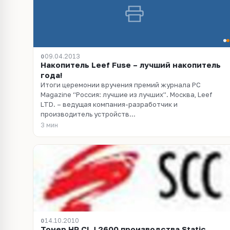
09.04.2013
0
Накопитель Leef Fuse – лучший накопитель
года!
Итоги церемонии вручения премий журнала PC
Magazine “Россия: лучшие из лучших”. Москва, Leef
LTD. – ведущая компания-разработчик и
производитель устройств...
3 мин
14.10.2010
0
Тонер HP CLJ 2600 производства Static