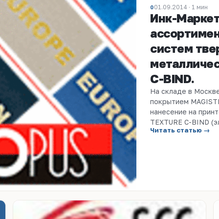
01.09.2014 · 1 мин
0
Инк-Маркет
ассортимен
систем тве
металличе
C-BIND.
На складе в Москв
покрытием MAGIST
нанесение на принт
TEXTURE C-BIND (эл
Читать статью →