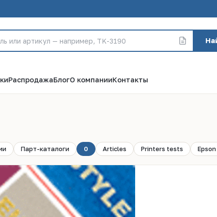
На
ки
Распродажа
Блог
О компании
Контакты
ии
Парт-каталоги
0
Articles
Printers tests
Epson