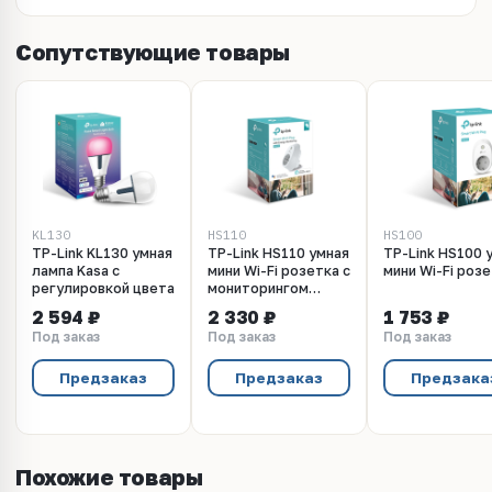
Сопутствующие товары
KL130
HS110
HS100
TP-Link KL130 умная
TP-Link HS110 умная
TP-Link HS100 
лампа Kasa с
мини Wi-Fi розетка с
мини Wi-Fi роз
регулировкой цвета
мониторингом
энергопотребления
2 594 ₽
2 330 ₽
1 753 ₽
Под заказ
Под заказ
Под заказ
Предзаказ
Предзаказ
Предзака
Похожие товары