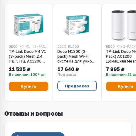
DECO M4 V1 (3-PACK)
DECO M1300
DECO M4(2-PACK
TP-Link Deco M4 V1
Deco M1300 (3-
TP-Link Deco M
(3-pack) Mesh 2.4
pack) Mesh Wi-Fi
Pack) AC1200
ГГц, 5 ГГц, AC1200
система для умного
Домашняя Mesh
Домашняя Mesh Wi-
дома
Fi система Mesh
11 525 ₽
17 640 ₽
7 995 ₽
Fi система
ГГц, 5 ГГц,
В наличии: 100+ шт
Под заказ
В наличии: 31 
Предзаказ
Купить
Купить
Отзывы и вопросы