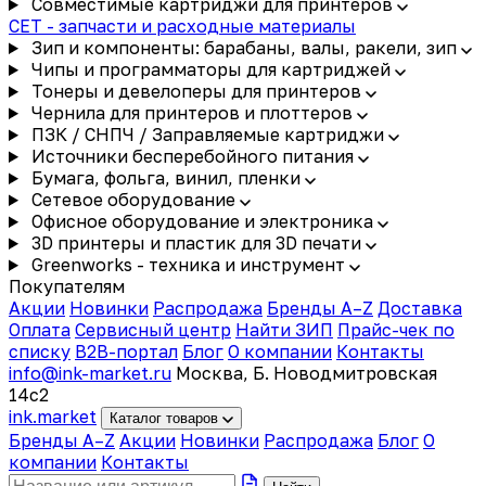
Совместимые картриджи для принтеров
CET - запчасти и расходные материалы
Зип и компоненты: барабаны, валы, ракели, зип
Чипы и программаторы для картриджей
Тонеры и девелоперы для принтеров
Чернила для принтеров и плоттеров
ПЗК / СНПЧ / Заправляемые картриджи
Источники бесперебойного питания
Бумага, фольга, винил, пленки
Сетевое оборудование
Офисное оборудование и электроника
3D принтеры и пластик для 3D печати
Greenworks - техника и инструмент
Покупателям
Акции
Новинки
Распродажа
Бренды A–Z
Доставка
Оплата
Сервисный центр
Найти ЗИП
Прайс-чек по
списку
B2B-портал
Блог
О компании
Контакты
info@ink-market.ru
Москва, Б. Новодмитровская
14с2
ink
.
market
Каталог товаров
Бренды A–Z
Акции
Новинки
Распродажа
Блог
О
компании
Контакты