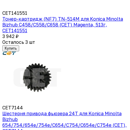
CET141551
Тонер-картридж (NF7) TN-514M для Konica Minolta
Bizhub C458/C558/C658 (CET) Magenta, 513г,
CET141551
3 942 ₽
Осталось 3 шт
Купить
CET7144
Шестерня привода фьюзера 24T для Konica Minolta
Bizhub
654/754/654e/754e/C654/C754/C654e/C754e (CET),