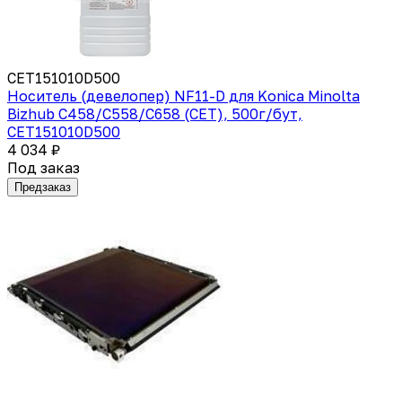
CET151010D500
Носитель (девелопер) NF11-D для Konica Minolta
Bizhub C458/C558/C658 (CET), 500г/бут,
CET151010D500
4 034 ₽
Под заказ
Предзаказ