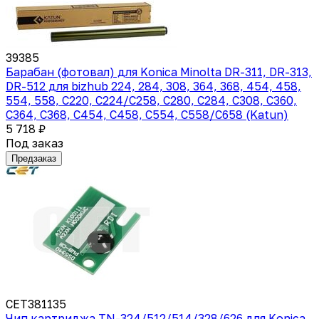
39385
Барабан (фотовал) для Konica Minolta DR-311, DR-313,
DR-512 для bizhub 224, 284, 308, 364, 368, 454, 458,
554, 558, С220, C224/C258, С280, C284, C308, С360,
C364, C368, C454, C458, C554, C558/C658 (Katun)
5 718 ₽
Под заказ
Предзаказ
CET381135
Чип картриджа TN-324/512/514/328/626 для Konica