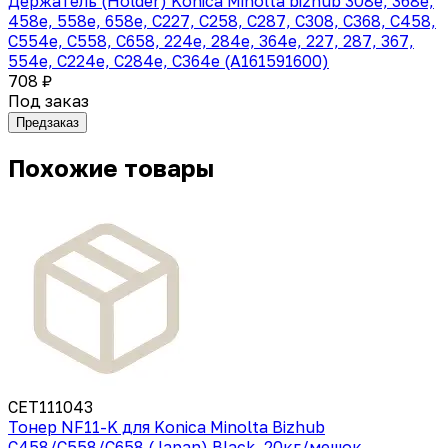
Держатель (Holder) Konica Minolta bizhub 308e, 368e,
458e, 558e, 658e, C227, C258, C287, C308, C368, C458,
C554e, C558, C658, 224e, 284e, 364e, 227, 287, 367,
554e, C224e, C284e, C364e (A161591600)
708 ₽
Под заказ
Предзаказ
Похожие товары
CET111043
Тонер NF11-K для Konica Minolta Bizhub
C458/C558/C658 (Japan) Black, 20кг/мешок,