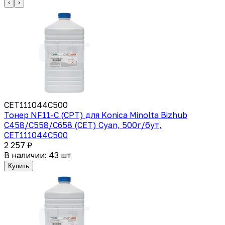
‹
›
CET111044C500
Тонер NF11-C (CPT) для Konica Minolta Bizhub
C458/C558/C658 (CET) Cyan, 500г/бут,
CET111044C500
2 257 ₽
В наличии: 43 шт
Купить