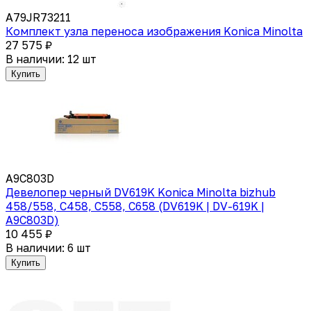
A79JR73211
Комплект узла переноса изображения Konica Minolta
27 575 ₽
В наличии: 12 шт
Купить
A9C803D
Девелопер черный DV619K Konica Minolta bizhub
458/558, C458, С558, С658 (DV619K | DV-619K |
A9C803D)
10 455 ₽
В наличии: 6 шт
Купить