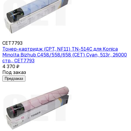
CET7793
Тонер-картридж (CPT, NF11) TN-514C для Konica
Minolta Bizhub C458/558/658 (CET) Cyan, 513г, 26000
стр., CET7793
4 370 ₽
Под заказ
Предзаказ