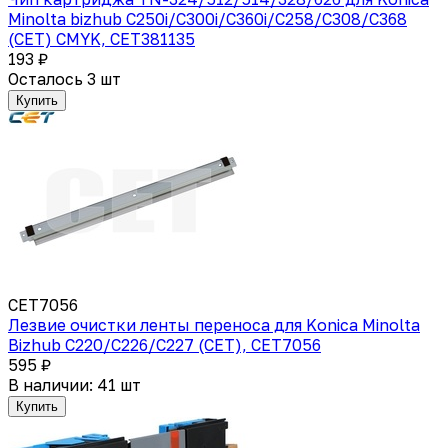
Minolta bizhub C250i/C300i/C360i/C258/C308/C368
(CET) CMYK, CET381135
193 ₽
Осталось 3 шт
Купить
CET7056
Лезвие очистки ленты переноса для Konica Minolta
Bizhub C220/C226/C227 (CET), CET7056
595 ₽
В наличии: 41 шт
Купить