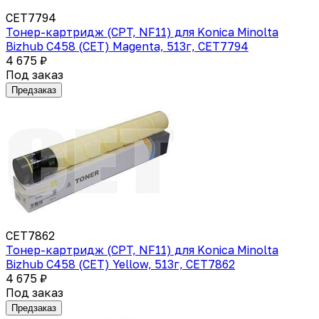
CET7794
Тонер-картридж (CPT, NF11) для Konica Minolta
Bizhub C458 (CET) Magenta, 513г, CET7794
4 675 ₽
Под заказ
Предзаказ
CET7862
Тонер-картридж (CPT, NF11) для Konica Minolta
Bizhub C458 (CET) Yellow, 513г, CET7862
4 675 ₽
Под заказ
Предзаказ