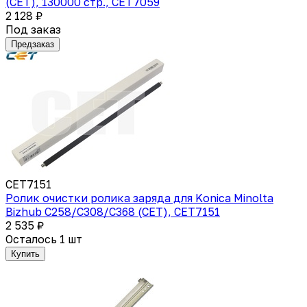
(CET), 130000 стр., CET7059
2 128 ₽
Под заказ
Предзаказ
CET7151
Ролик очистки ролика заряда для Konica Minolta
Bizhub C258/C308/C368 (CET), CET7151
2 535 ₽
Осталось 1 шт
Купить