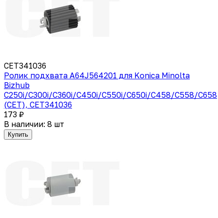
CET341036
Ролик подхвата A64J564201 для Konica Minolta
Bizhub
C250i/C300i/C360i/C450i/C550i/C650i/C458/C558/C658
(CET), CET341036
173 ₽
В наличии: 8 шт
Купить