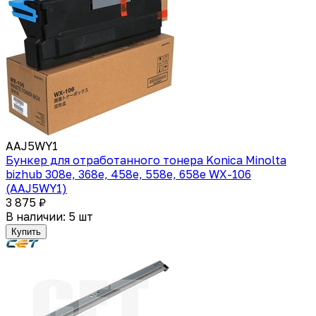
AAJ5WY1
Бункер для отработанного тонера Konica Minolta
bizhub 308e, 368e, 458e, 558e, 658e WX-106
(AAJ5WY1)
3 875 ₽
В наличии: 5 шт
Купить