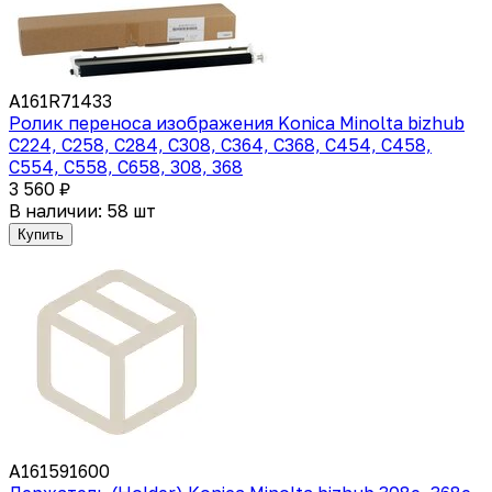
A161R71433
Ролик переноса изображения Konica Minolta bizhub
C224, C258, C284, C308, C364, C368, C454, C458,
C554, C558, C658, 308, 368
3 560 ₽
В наличии: 58 шт
Купить
A161591600