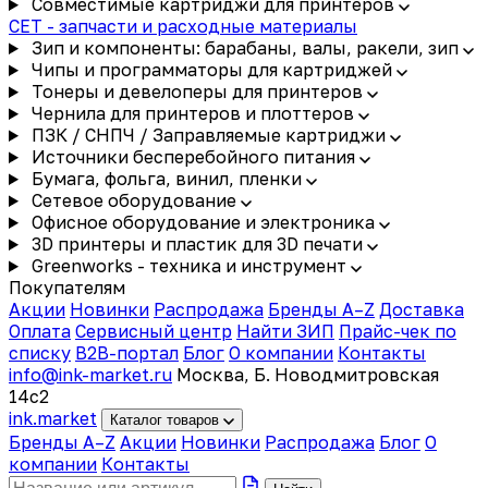
Совместимые картриджи для принтеров
CET - запчасти и расходные материалы
Зип и компоненты: барабаны, валы, ракели, зип
Чипы и программаторы для картриджей
Тонеры и девелоперы для принтеров
Чернила для принтеров и плоттеров
ПЗК / СНПЧ / Заправляемые картриджи
Источники бесперебойного питания
Бумага, фольга, винил, пленки
Сетевое оборудование
Офисное оборудование и электроника
3D принтеры и пластик для 3D печати
Greenworks - техника и инструмент
Покупателям
Акции
Новинки
Распродажа
Бренды A–Z
Доставка
Оплата
Сервисный центр
Найти ЗИП
Прайс-чек по
списку
B2B-портал
Блог
О компании
Контакты
info@ink-market.ru
Москва, Б. Новодмитровская
14с2
ink
.
market
Каталог товаров
Бренды A–Z
Акции
Новинки
Распродажа
Блог
О
компании
Контакты