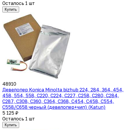
Осталось 1 шт
Купить
48910
Девелопер Konica Minolta bizhub 224, 284, 364, 454,
458, 554, 558, C220, C224, C227, C258, C280, C284,
C287, C308, C360, C364, C368, C454, C458, C554,
C558/C658 черный (девелопер+чип) (Katun)
5 125 ₽
Осталось 1 шт
Купить