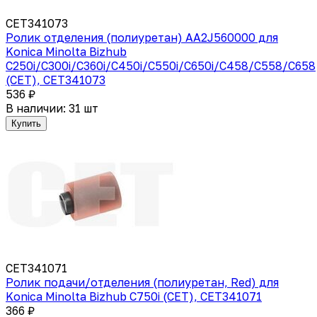
CET341073
Ролик отделения (полиуретан) AA2J560000 для
Konica Minolta Bizhub
C250i/C300i/C360i/C450i/C550i/C650i/C458/C558/C658
(CET), CET341073
536 ₽
В наличии: 31 шт
Купить
CET341071
Ролик подачи/отделения (полиуретан, Red) для
Konica Minolta Bizhub C750i (CET), CET341071
366 ₽