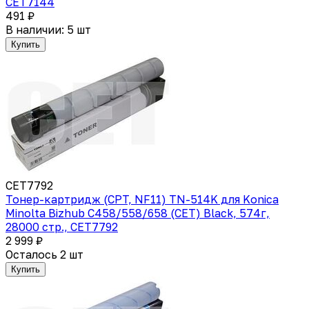
CET7144
491 ₽
В наличии: 5 шт
Купить
CET7792
Тонер-картридж (CPT, NF11) TN-514K для Konica
Minolta Bizhub C458/558/658 (CET) Black, 574г,
28000 стр., CET7792
2 999 ₽
Осталось 2 шт
Купить