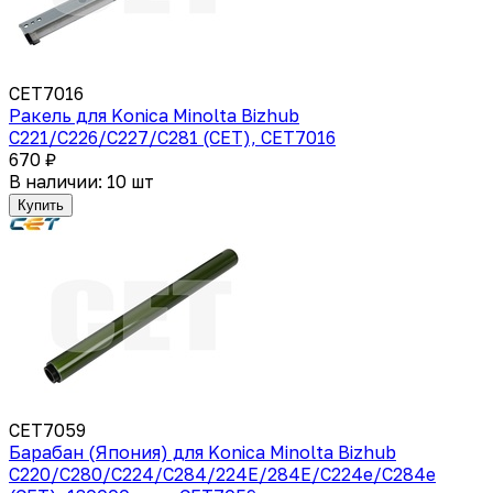
CET7016
Ракель для Konica Minolta Bizhub
C221/C226/C227/C281 (CET), CET7016
670 ₽
В наличии: 10 шт
Купить
CET7059
Барабан (Япония) для Konica Minolta Bizhub
C220/C280/C224/C284/224E/284E/C224e/C284e