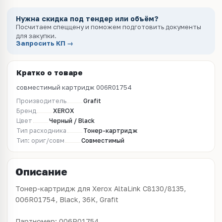
Нужна скидка под тендер или объём?
Посчитаем спеццену и поможем подготовить документы
для закупки.
Запросить КП →
Кратко о товаре
совместимый картридж 006R01754
Производитель
Grafit
Бренд
XEROX
Цвет
Черный / Black
Тип расходника
Тонер-картридж
Тип: ориг/совм
Совместимый
Описание
Тонер-картридж для Xerox AltaLink C8130/8135,
006R01754, Black, 36K, Grafit
Партномер: 006R01754