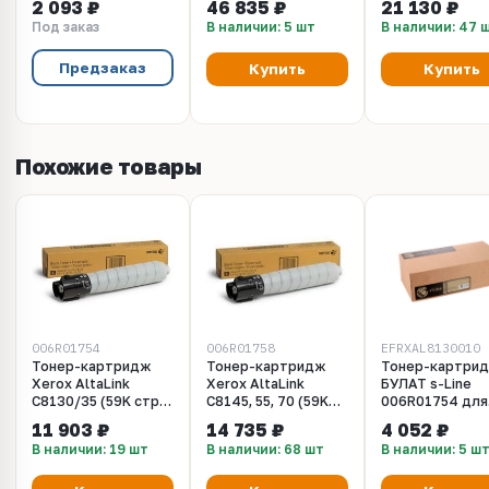
2 093 ₽
46 835 ₽
21 130 ₽
C81xx.
607K22311 /
Под заказ
В наличии: 5 шт
В наличии: 47 
126K39301 /
607K22312 /
607K22315)
Предзаказ
Купить
Купить
Похожие товары
006R01754
006R01758
EFRXAL8130010
Тонер-картридж
Тонер-картридж
Тонер-картри
Xerox AltaLink
Xerox AltaLink
БУЛАТ s-Line
C8130/35 (59K стр.),
C8145, 55, 70 (59K
006R01754 для
черный
стр.), черный
Xerox AltaLink
11 903 ₽
14 735 ₽
4 052 ₽
C8130 (Чёрный,
В наличии: 19 шт
В наличии: 68 шт
В наличии: 5 ш
59000 стр.),
совместимый