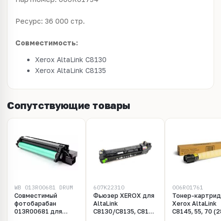
Ресурс: 36 000 стр.
Совместимость:
Xerox AltaLink C8130
Xerox AltaLink C8135
Сопутствующие товары
WB 013R00681 DRUM
607K22310
006R01761
Совместимый
Фьюзер XEROX для
Тонер-картри
фотобарабан
AltaLink
Xerox AltaLink
013R00681 для
C8130/C8135, C8170
C8145, 55, 70 (
XEROX AltaLink
(607K22310 /
стр.), желтый