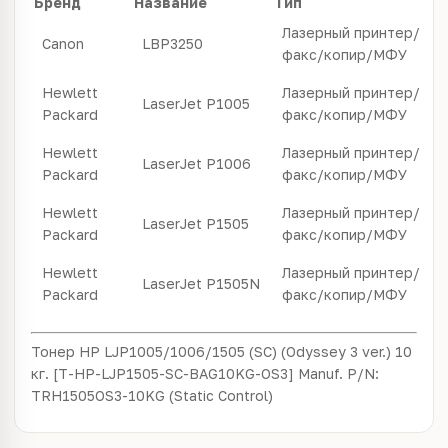
Бренд
Название
Тип
Лазерный принтер/
Canon
LBP3250
факс/копир/МФУ
Hewlett
Лазерный принтер/
LaserJet P1005
Packard
факс/копир/МФУ
Hewlett
Лазерный принтер/
LaserJet P1006
Packard
факс/копир/МФУ
Hewlett
Лазерный принтер/
LaserJet P1505
Packard
факс/копир/МФУ
Hewlett
Лазерный принтер/
LaserJet P1505N
Packard
факс/копир/МФУ
Тонер HP LJP1005/1006/1505 (SC) (Odyssey 3 ver.) 10
кг. [T-HP-LJP1505-SC-BAG10KG-OS3] Manuf. P/N:
TRH1505OS3-10KG (Static Control)