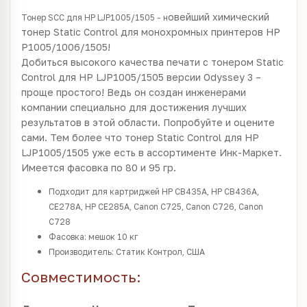
овейший химический
Тонер SCC для HP LJP1005/1505 - н
тонер Static Control для монохромных принтеров HP
P1005/1006/1505!
Добиться высокого качества печати с тонером Static
Control для HP LJP1005/1505 версии Odyssey 3 –
проще простого! Ведь он создан инженерами
компании специально для достижения лучших
результатов в этой области. Попробуйте и оцените
сами. Тем более что тонер Static Control для HP
LJP1005/1505 уже есть в ассортименте Инк-Маркет.
Имеется фасовка по 80 и 95 гр.
Подходит для картриджей HP CB435A, HP CB436A,
CE278A, HP CE285A, Canon C725, Canon C726, Canon
C728
Фасовка: мешок 10 кг
Производитель: Статик Контрол, США
Совместимость: