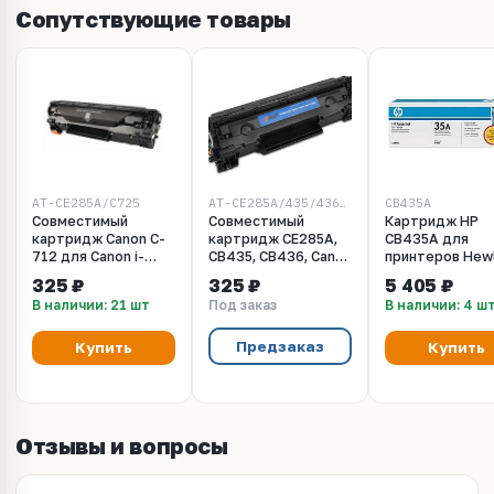
Сопутствующие товары
AT-CE285A/C725
AT-CE285A/435/436/725/712
CB435A
Совместимый
Совместимый
Картридж HP
картридж Canon C-
картридж CE285A,
CB435A для
712 для Canon i-
CB435, CB436, Canon
принтеров Hew
SENSYS LBP-3010,
725, 712, 713 2.0K
Packard Laserje
325 ₽
325 ₽
5 405 ₽
3100.
Aquamarine
P1005, P1006
В наличии: 21 шт
Под заказ
В наличии: 4 ш
(ресурс 1500
страниц)
Предзаказ
Купить
Купить
Отзывы и вопросы