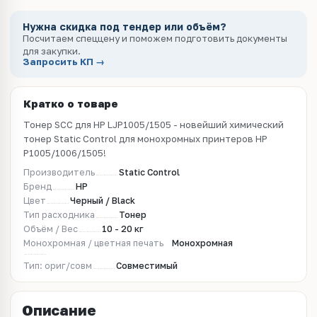
Нужна скидка под тендер или объём?
Посчитаем спеццену и поможем подготовить документы
для закупки.
Запросить КП →
Кратко о товаре
Тонер SCC для HP LJP1005/1505 - новейший химический
тонер Static Control для монохромных принтеров HP
P1005/1006/1505!
Производитель
Static Control
Бренд
HP
Цвет
Черный / Black
Тип расходника
Тонер
Объём / Вес
10 - 20 кг
Монохромная / цветная печать
Монохромная
Тип: ориг/совм
Совместимый
Описание