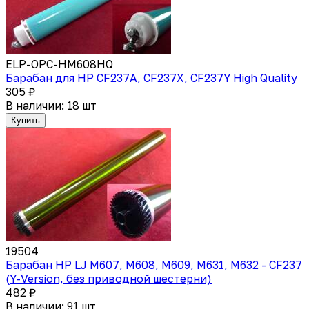
ELP-OPC-HM608HQ
Барабан для HP CF237A, CF237X, CF237Y High Quality
305 ₽
В наличии: 18 шт
Купить
19504
Барабан HP LJ M607, M608, M609, M631, M632 - CF237
(Y-Version, без приводной шестерни)
482 ₽
В наличии: 91 шт