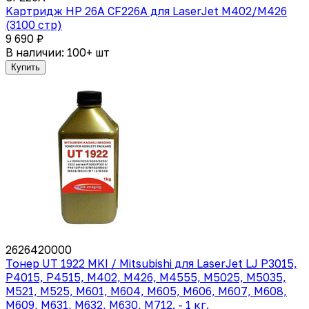
Kартридж HP 26A CF226A для LaserJet M402/M426
(3100 стр)
9 690 ₽
В наличии: 100+ шт
Купить
2626420000
Тонер UT 1922 MKI / Mitsubishi для LaserJet LJ P3015,
P4015, P4515, M402, M426, M4555, M5025, M5035,
M521, M525, M601, M604, M605, M606, M607, M608,
M609, M631, M632, M630, M712. - 1 кг.