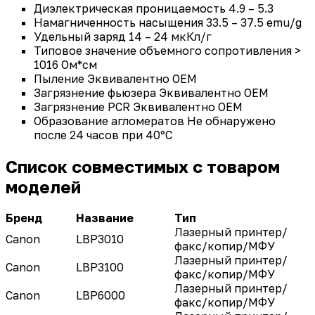
Диэлектрическая проницаемость 4.9 – 5.3
Намагниченность насыщения 33.5 – 37.5 emu/g
Удельный заряд 14 – 24 мкКл/г
Типовое значение объемного сопротивления >
1016 Ом*см
Пыление Эквивалентно OEM
Загрязнение фьюзера Эквивалентно OEM
Загрязнение PCR Эквивалентно OEM
Образование агломератов Не обнаружено
после 24 часов при 40°С
Список совместимых с товаром
моделей
Бренд
Название
Тип
Лазерный принтер/
Canon
LBP3010
факс/копир/МФУ
Лазерный принтер/
Canon
LBP3100
факс/копир/МФУ
Лазерный принтер/
Canon
LBP6000
факс/копир/МФУ