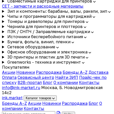
Совместимые картриджи для принтеров
CET - запчасти и расходные материалы
Зип и компоненты: барабаны, валы, ракели, зип
Чипы и программаторы для картриджей
Тонеры и девелоперы для принтеров
Чернила для принтеров и плоттеров
ПЗК / СНПЧ / Заправляемые картриджи
Источники бесперебойного питания
Бумага, фольга, винил, пленки
Сетевое оборудование
Офисное оборудование и электроника
3D принтеры и пластик для 3D печати
Greenworks - техника и инструмент
Покупателям
Акции
Новинки
Распродажа
Бренды A–Z
Доставка
Оплата
Сервисный центр
Найти ЗИП
Прайс-чек по
списку
B2B-портал
Блог
О компании
Контакты
info@ink-market.ru
Москва, Б. Новодмитровская
14с2
ink
.
market
Каталог товаров
Бренды A–Z
Акции
Новинки
Распродажа
Блог
О
компании
Контакты