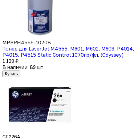
MPSPH4555-1070B
Тонер для LaserJet M4555, M601, M602, M603, P4014,
P4015, P4515 Static Control 1070гр/фл. (Odyssey)
1 129 ₽
В наличии: 89 шт
Купить
CF226A