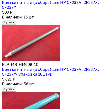
Вал магнитный (в сборе) для HP CF237A, CF237X,
CF237Y
509 ₽
В наличии: 16 шт
Купить
ELP-MR-HM608-10
Вал магнитный (в сборе) для HP CF237A, CF237X,
CF237Y- упаковка 10штук
5 621 ₽
В наличии: 56 шт
Купить