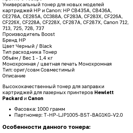
Универсальный тонер для новых моделей
картриджей HP и Canon: HP CB435A, CB436A,
CE278A, CE285A, CC388A, CF283A, CF283X, CF226A,
CF226X, CF228A, CF228X, CF287A, CF287X, Canon 712,
713, 725, 728, 737
Производитель
Boost
Бренд
HP
Цвет
Черный / Black
Тип расходника
Тонер
Объём / Вес
1 - 1,4 кг
Монохромная / цветная печать
Монохромная
Тип: ориг/совм
Совместимый
Описание
Высококачественный тонер для заправки
картриджей для лазерных принтеров
Hewlett
Packard
и
Canon
Фасовка: 1000 грамм
Партномер: T-HP-LJP1005-BST-BAG1KG-V2.0
Особенности данного тонера: