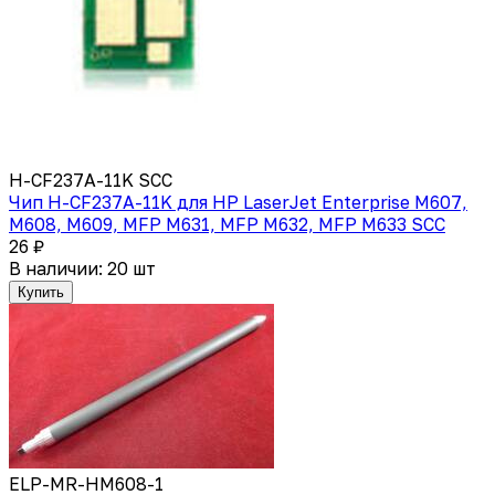
H-CF237A-11K SCC
Чип H-CF237A-11K для HP LaserJet Enterprise M607,
M608, M609, MFP M631, MFP M632, MFP M633 SCC
26 ₽
В наличии: 20 шт
Купить
ELP-MR-HM608-1