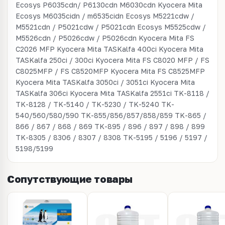
Ecosys P6035cdn/ P6130cdn M6030cdn Kyocera Mita
Ecosys M6035cidn / m6535cidn Ecosys M5221cdw /
M5521cdn / P5021cdw / P5021cdn Ecosys M5525cdw /
M5526cdn / P5026cdw / P5026cdn Kyocera Mita FS
C2026 MFP Kyocera Mita TASKalfa 400ci Kyocera Mita
TASKalfa 250ci / 300ci Kyocera Mita FS C8020 MFP / FS
C8025MFP / FS C8520MFP Kyocera Mita FS C8525MFP
Kyocera Mita TASKalfa 3050ci / 3051ci Kyocera Mita
TASKalfa 306ci Kyocera Mita TASKalfa 2551ci TK-8118 /
TK-8128 / TK-5140 / TK-5230 / TK-5240 TK-
540/560/580/590 TK-855/856/857/858/859 TK-865 /
866 / 867 / 868 / 869 TK-895 / 896 / 897 / 898 / 899
TK-8305 / 8306 / 8307 / 8308 TK-5195 / 5196 / 5197 /
5198/5199
Сопутствующие товары