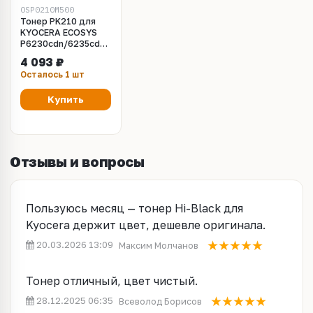
OSP0210M500
Тонер PK210 для
KYOCERA ECOSYS
P6230cdn/6235cdn/7040cdn
(Japan) Magenta,
4 093 ₽
500г/бут, (унив.),
Осталось 1 шт
OSP0210M500
Купить
Отзывы и вопросы
Пользуюсь месяц — тонер Hi-Black для
Kyocera держит цвет, дешевле оригинала.
20.03.2026 13:09
Максим Молчанов
Тонер отличный, цвет чистый.
28.12.2025 06:35
Всеволод Борисов