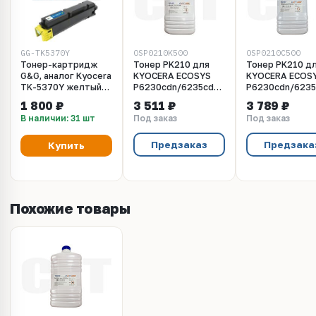
GG-TK5370Y
OSP0210K500
OSP0210C500
Тонер-картридж
Тонер PK210 для
Тонер PK210 д
G&G, аналог Kyocera
KYOCERA ECOSYS
KYOCERA ECOS
TK-5370Y желтый
P6230cdn/6235cdn/7040cdn
P6230cdn/6235
5k с чипом
(Japan) Black, 500г/
(Japan) Cyan, 5
1 800 ₽
3 511 ₽
3 789 ₽
бут, (унив.),
бут, (унив.),
В наличии: 31 шт
Под заказ
Под заказ
OSP0210K500
OSP0210C500
Предзаказ
Предзака
Купить
Похожие товары